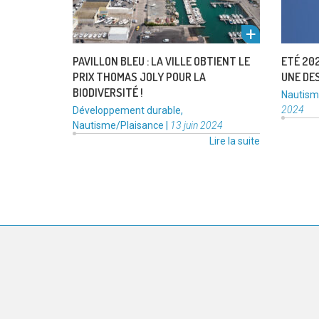
bleu
:
la
ville
PAVILLON BLEU : LA VILLE OBTIENT LE
ETÉ 202
obtient
PRIX THOMAS JOLY POUR LA
UNE DES
le
BIODIVERSITÉ !
Catégor
Nautism
Prix
:
Catégories
2024
Développement durable
,
Thomas
:
Publié
Nautisme/Plaisance
|
13 juin 2024
Joly
le
Lire la suite
pour
la
biodiversité
PAGINATION
! »
DES
PUBLICATIONS