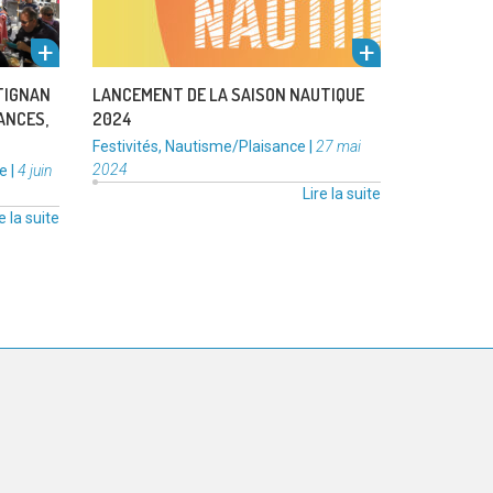
MAG
la
#28
saison
–
nautique
Sortir
2024 »
TIGNAN
LANCEMENT DE LA SAISON NAUTIQUE
à
ANCES,
2024
Frontignan
Catégories
Publié
Festivités
,
Nautisme/Plaisance
|
27 mai
la
:
le
Publié
2024
e
|
4 juin
Peyrade
le
Lire la suite
:
e la suite
sirotez
les
vacances,
savourez
l’été
! »