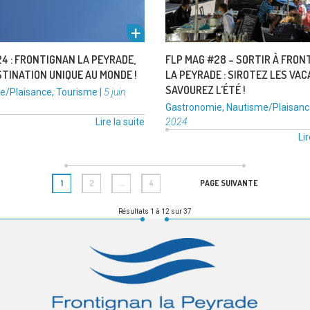
2024
:
Frontignan
la
4 : FRONTIGNAN LA PEYRADE,
FLP MAG #28 – SORTIR À FRON
Peyrade,
TINATION UNIQUE AU MONDE !
LA PEYRADE : SIROTEZ LES VAC
une
SAVOUREZ L’ÉTÉ !
ies
Publié
e/Plaisance
,
Tourisme
|
5 juin
destination
le
Catégories
Gastronomie
,
Nautisme/Plaisanc
unique
:
Lire la suite
2024
au
Lir
monde
! »
Page
Page
Page
1
2
…
4
PAGE SUIVANTE
Résultats 1 à 12 sur 37