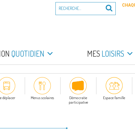
Recherche
CHAQU
Recherche
pour
:
PEYRADE
an la Peyrade
MON
QUOTIDIEN
MES
LOISIRS
e déplacer
Menus scolaires
Démocratie
Espace famille
participative