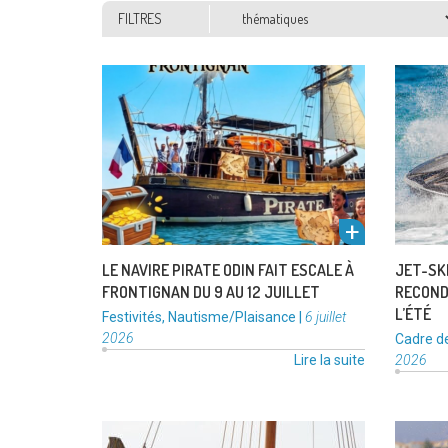
Thématiques
FILTRES
Préparez-vous à embarquer dans
Pour la
l’univers fascinant de la piraterie ! Le
circula
navire Odin, un impressionnant vieux
moteur
gréement de 16,70 mètres …
jet-skis
de
Lire la suite
« Le
navire
pirate
Odin
fait
LE NAVIRE PIRATE ODIN FAIT ESCALE À
JET-SKI
escale
FRONTIGNAN DU 9 AU 12 JUILLET
RECOND
à
L’ÉTÉ
Catégories
Publié
Festivités
,
Nautisme/Plaisance
|
6 juillet
Frontignan
:
le
2026
Catégor
Cadre de
du
:
Lire la suite
2026
9
au
12
Mercredi 18 mars, un drakkar a accosté
juillet »
Afin d’a