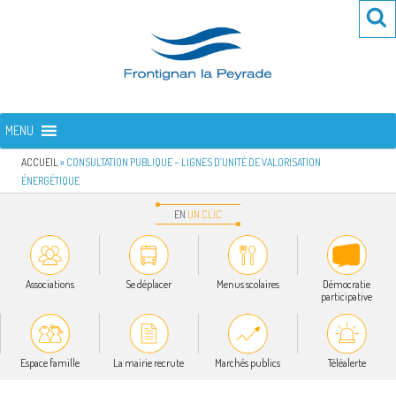
Aller
Re
R
au
po
contenu
:
principal
FRONTIGNAN LA PEYRADE
Bienvenue sur le site de la commune de Frontignan la Peyrade
MENU
ACCUEIL
»
CONSULTATION PUBLIQUE – LIGNES D’UNITÉ DE VALORISATION
ÉNERGÉTIQUE
EN
UN
CLIC
Associations
Se déplacer
Menus scolaires
Démocratie
participative
Espace famille
La mairie recrute
Marchés publics
Téléalerte