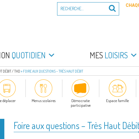
Recherche
CHAQU
Recherche
pour
:
PEYRADE
an la Peyrade
MON
QUOTIDIEN
MES
LOISIRS
T DÉBIT / THD
»
FOIRE AUX QUESTIONS – TRÈS HAUT DÉBIT
e déplacer
Menus scolaires
Démocratie
Espace famille
participative
Foire aux questions – Très Haut Débi