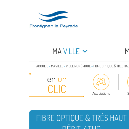
Aller
au
contenu
principal
FRONTIGNAN LA 
Bienvenue sur le site de la commune de Frontign
MA
VILLE
ACCUEIL
»
MA VILLE
»
VILLE NUMÉRIQUE
»
FIBRE OPTIQUE & TRÈS HAU
en
un
CLIC
Associations
S
FIBRE OPTIQUE & TRÈS HAUT