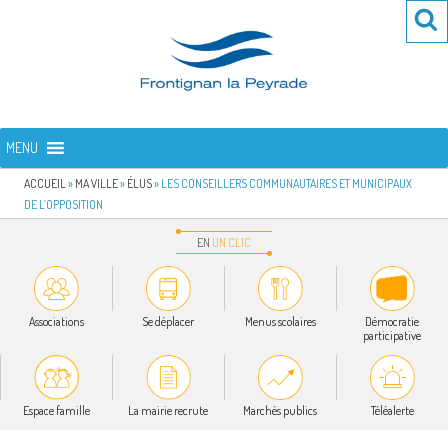
Aller
Re
R
au
po
contenu
:
principal
FRONTIGNAN LA PEYRADE
Bienvenue sur le site de la commune de Frontignan la Peyrade
MENU
ACCUEIL
»
MA VILLE
»
ÉLUS
»
LES CONSEILLERS COMMUNAUTAIRES ET MUNICIPAUX
DE L’OPPOSITION
EN
UN
CLIC
Associations
Se déplacer
Menus scolaires
Démocratie
participative
Espace famille
La mairie recrute
Marchés publics
Téléalerte