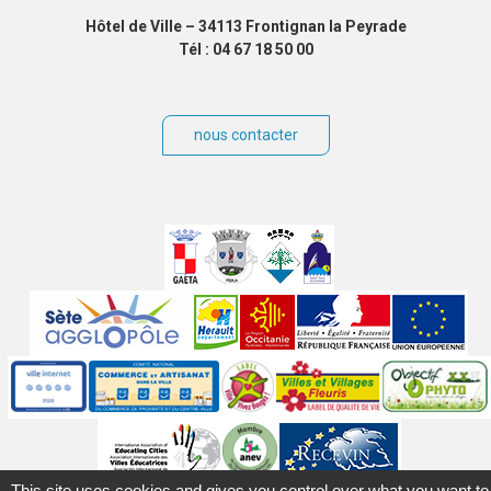
Hôtel de Ville – 34113 Frontignan la Peyrade
Tél : 04 67 18 50 00
nous contacter
Villes
jumelées
Sites
partenaires
Labels
Autres
This site uses cookies and gives you control over what you want to