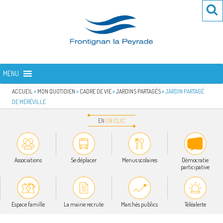
Aller
Re
R
au
po
contenu
:
principal
FRONTIGNAN LA PEYRADE
Bienvenue sur le site de la commune de Frontignan la Peyrade
MENU
ACCUEIL
»
MON QUOTIDIEN
»
CADRE DE VIE
»
JARDINS PARTAGÉS
»
JARDIN PARTAGÉ
DE MÉRÉVILLE
EN
UN
CLIC
Associations
Se déplacer
Menus scolaires
Démocratie
participative
Espace famille
La mairie recrute
Marchés publics
Téléalerte