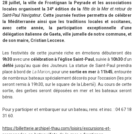
28 juillet, la ville de Frontignan la Peyrade et les associations
e
locales organisent la 34
édition de la
fe
te de la Mer et retour de
Saint-Paul Navigateur
. Cette journée festive permettra d
e célébrer
la Méditerranée ainsi que les traditions locales et occitanes,
avec cette année, la participation exceptionnelle d’une
délégation italienne de Gaeta, ville jumelle de notre commune, et
de son maire, Cristian Leccese.
Les festivités de cette journée riche en émotions débuteront dès
9h30
avec une
célébration à l’église Saint-Paul
, suivie à
10h30
d’un
défilé
jusqu’au quai des Jouteurs. La statue de Saint-Paul prendra
place à bord de
La Marion
, pour une
sortie en mer
à
11h45
, entourée
de nombreux bateaux spécialement décorés pour l’occasion (les prix
seront remis à 19h30, sur le square de la Liberté́). Au cours de cette
sortie, des gerbes seront déposées en mer et les bateaux seront
bénis.
Pour y participer et embarquer sur un bateau, rens. et insc. : 04 67 18
31 60.
https://billetterie.archipel-thau.com/loisirs/excursions-et-