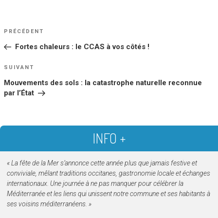
NAVIGATION
Article
PRÉCÉDENT
DE
précédent
Fortes chaleurs : le CCAS à vos côtés !
L’ARTICLE
Article
SUIVANT
suivant
Mouvements des sols : la catastrophe naturelle reconnue
par l’État
INFO +
« La fête de la Mer s’annonce cette année plus que jamais festive et
conviviale, mê
l
ant traditions occitanes, gastronomie locale et échanges
internationaux. Une journée à ne pas manquer pour célébrer la
Méditerranée et les liens qui unissent notre commune et ses habitants à
ses voisins méditerranéens. »