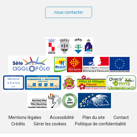
nous contacter
Villes
jumelées
Sites
partenaires
Labels
Autres
Mentions légales
Accessibilité
Plan du site
Contact
Crédits
Gérer les cookies
Politique de confidentialité