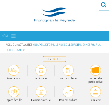
Aller
Re
R
au
po
contenu
:
principal
FRONTIGNAN LA PEYRADE
Bienvenue sur le site de la commune de Frontignan la Peyrade
MENU
ACCUEIL
»
ACTUALITÉS
»
NOUVELLE FORMULE AUX COULEURS ITALIENNES POUR LA
FÊTE DE LA MER !
EN
UN
CLIC
Associations
Se déplacer
Menus scolaires
Démocratie
participative
Espace famille
La mairie recrute
Marchés publics
Téléalerte