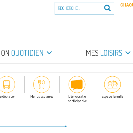
Recherche
CHAQU
Recherche
pour
:
PEYRADE
an la Peyrade
MON
QUOTIDIEN
MES
LOISIRS
e déplacer
Menus scolaires
Démocratie
Espace famille
participative