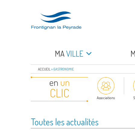
Aller
au
contenu
principal
FRONTIGNAN LA 
Bienvenue sur le site de la commune de Frontign
MA
VILLE
ACCUEIL
»
GASTRONOMIE
en
un
CLIC
Associations
S
Toutes les actualités