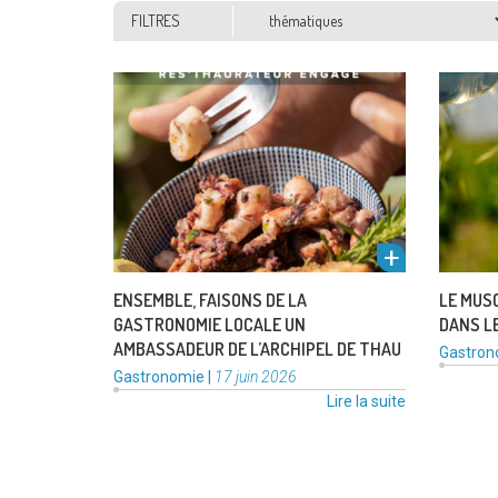
Thématiques
FILTRES
L’office de tourisme Archipel de Thau
Le musca
lance un appel aux commerçants de
plus su
Frontignan la Peyrade pour adhérer à la
prestigi
charte …
de
Lire la suite
« Ensemble,
faisons
de
la
gastronomie
ENSEMBLE, FAISONS DE LA
LE MUS
locale
GASTRONOMIE LOCALE UN
DANS L
un
AMBASSADEUR DE L’ARCHIPEL DE THAU
Catégor
Gastron
ambassadeu
:
Catégories
Publié
Gastronomie
|
17 juin 2026
de
:
le
Lire la suite
l’Archipel
de
Thau »