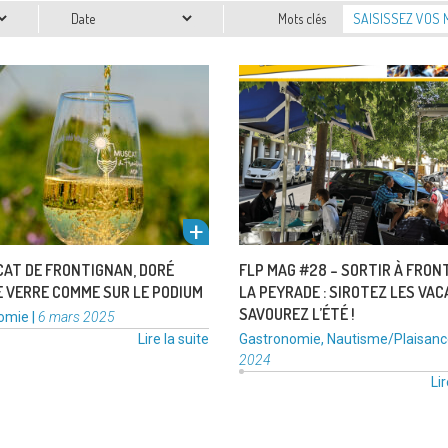
Date
Mots clés
t de Frontignan brille une fois de
Frontignan la Peyrade of
r la scène nationale ! Lors du
mosaïque de lieux et d’ambiance
eux Salon de l’Agriculture …
les cœurs palpitants de Frontign
de
Lire la suite
ou La …
« Le
Lir
muscat
de
Frontignan,
doré
dans
CAT DE FRONTIGNAN, DORÉ
FLP MAG #28 – SORTIR À FRON
le
E VERRE COMME SUR LE PODIUM
LA PEYRADE : SIROTEZ LES VAC
verre
SAVOUREZ L’ÉTÉ !
ies
Publié
omie
|
6 mars 2025
r
comme
le
Catégories
Lire la suite
Gastronomie
,
Nautisme/Plaisanc
sur
:
2024
le
Lir
podium »