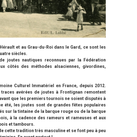
Hérault et au Grau-du-Roi dans le Gard, ce sont les
uatre siècles.
de joutes nautiques reconnues par la Fédération
aux côtés des méthodes alsaciennes, givordines,
rimoine Culturel Immatériel en France, depuis 2012.
 traces avérées de joutes à Frontignan remontent
en avant que les premiers tournois ne soient disputés à
que été, les joutes sont de grandes fêtes populaires
és sur la tintaine de la barque rouge ou de la barque
rnois, à la cadence des rameurs et rameuses et aux
bois et tambours.
e cette tradition très masculine et se font peu à peu
éminine. En avant partout !