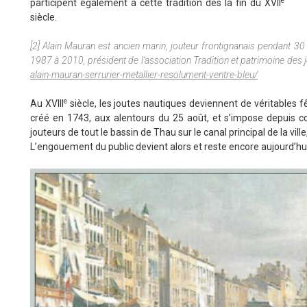
e
participent également à cette tradition dès la fin du XVII
siècle.
[2] Alain Mauran est ancien marin, jouteur frontignanais pendant 30
1987 à 2010, président de l’association Tradition et patrimoine des 
alain-mauran-serrurier-metallier-resolument-ventre-bleu/
e
Au XVIII
siècle, les joutes nautiques deviennent de véritables fê
créé en 1743, aux alentours du 25 août, et s’impose depuis 
jouteurs de tout le bassin de Thau sur le canal principal de la vill
L’engouement du public devient alors et reste encore aujourd’hu