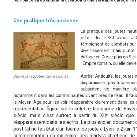
Une pratique très ancienne
La pratique des joutes naut
effet, dès 2780 avant J.-C
témoignent de combats sur l
divertissement mais plutôt 
diffuse en Grèce puis en Sic
l’Empire romain, où elle devien
Après l’Antiquité, les joutes
Bas-relief égyptien sur les joutes
disparaissent pas totalement
subsistent de manière plu
notamment dans les communautés vivant près de l’eau. Il fau
le Moyen Âge pour les voir réapparaître clairement dans les 
représentation figure sur la célèbre tapisserie de Baye
e
siècle, mais c’est surtout à partir du XII
siècle que 
réapparaissent dans les écrits. Le plus ancien document 
post-latine fait état d’un tournoi de joute à Lyon le 2 juin 1
commémoration du millénaire des martyrs chrétiens de