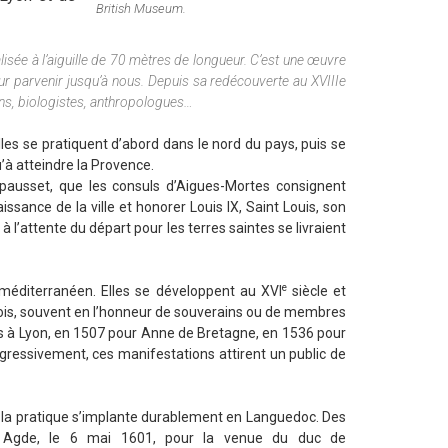
British Museum.
alisée à l’aiguille de 70 mètres de longueur. C’est une œuvre
ur parvenir jusqu’à nous. Depuis sa redécouverte au XVIIIe
iens, biologistes, anthropologues…
es se pratiquent d’abord dans le nord du pays, puis se
’à atteindre la Provence.
pausset, que les consuls d’Aigues-Mortes consignent
aissance de la ville et honorer Louis IX, Saint Louis, son
à l’attente du départ pour les terres saintes se livraient
e
l méditerranéen. Elles se développent au XVI
siècle et
ois, souvent en l’honneur de souverains ou de membres
ts à Lyon, en 1507 pour Anne de Bretagne, en 1536 pour
ogressivement, ces manifestations attirent un public de
, la pratique s’implante durablement en Languedoc. Des
à Agde, le 6 mai 1601, pour la venue du duc de