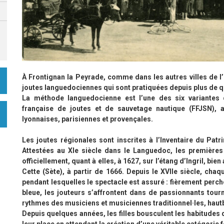
À Frontignan la Peyrade, comme dans les autres villes de l’
joutes languedociennes qui sont pratiquées depuis plus de q
La méthode languedocienne est l’une des six variantes 
française de joutes et de sauvetage nautique (FFJSN), 
lyonnaises, parisiennes et provençales.
Les joutes régionales sont inscrites à l’Inventaire du Pat
Attestées au XIe siècle dans le Languedoc, les premières
officiellement, quant à elles, à 1627, sur l’étang d’Ingril, bi
Cette (Sète), à partir de 1666. Depuis le XVIIe siècle, cha
pendant lesquelles le spectacle est assuré : fièrement perch
bleue, les jouteurs s’affrontent dans de passionnants tou
rythmes des musiciens et musiciennes traditionnel·les, haut
Depuis quelques années, les filles bousculent les habitudes d
leur place en attendant la création d’une véritable catégorie f