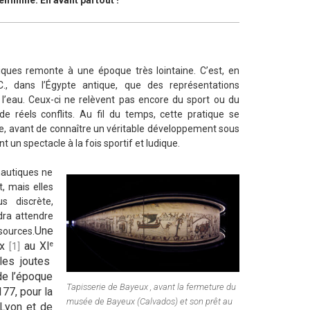
iques remonte à une époque très lointaine. C’est, en
., dans l’Égypte antique, que des représentations
’eau. Ceux-ci ne relèvent pas encore du sport ou du
de réels conflits. Au fil du temps, cette pratique se
ile, avant de connaître un véritable développement sous
t un spectacle à la fois sportif et ludique.
 nautiques ne
, mais elles
s discrète,
dra attendre
Une
sources.
e
ux
au XI
[1]
les joutes
de l’époque
Tapisserie de Bayeux , avant la fermeture du
177, pour la
musée de Bayeux (Calvados) et son prêt au
 Lyon et de