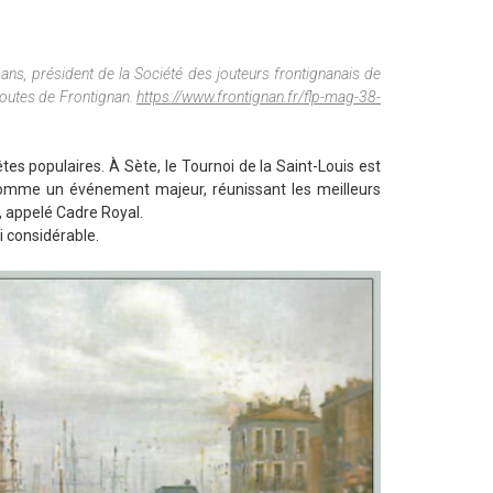
 ans, président de la Société des jouteurs frontignanais de
joutes de Frontignan.
https://www.frontignan.fr/flp-mag-38-
tes populaires. À Sète, le Tournoi de la Saint-Louis est
comme un événement majeur, réunissant les meilleurs
e, appelé Cadre Royal.
i considérable.