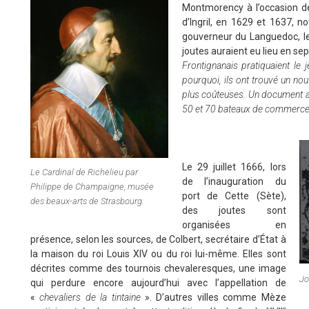
Montmorency à l’occasion de
d’Ingril, en 1629 et 1637, 
gouverneur du Languedoc, le
joutes auraient eu lieu en s
Frontignanais pratiquaient le j
pourquoi, ils ont trouvé un nou
plus coûteuses. Un document atte
50 et 70 bateaux de commerce 
Le 29 juillet 1666, lors
Le Cardinal de Richelieu par
de l’inauguration du
Philippe de Champaigne, musée
port de Cette (Sète),
des beaux-arts de Strasbourg.
des joutes sont
organisées en
présence, selon les sources, de Colbert, secrétaire d’État à
la maison du roi Louis XIV ou du roi lui-même. Elles sont
décrites comme des tournois chevaleresques, une image
Jo
qui perdure encore aujourd’hui avec l’appellation de
«
chevaliers de la tintaine
». D’autres villes comme Mèze