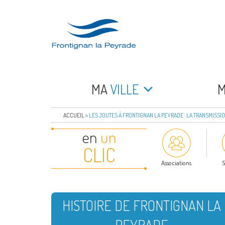
Aller
au
contenu
principal
FRONTIGNAN LA 
Bienvenue sur le site de la commune de Frontign
MA
VILLE
ACCUEIL
»
LES JOUTES À FRONTIGNAN LA PEYRADE : LA TRANSMISSIO
en
un
CLIC
Associations
S
HISTOIRE DE FRONTIGNAN LA