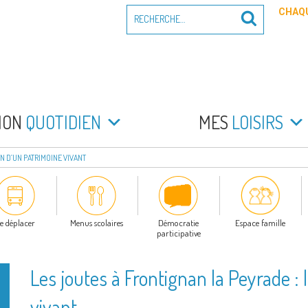
Recherche
CHAQU
Recherche
pour
:
PEYRADE
an la Peyrade
MON
QUOTIDIEN
MES
LOISIRS
N D’UN PATRIMOINE VIVANT
e déplacer
Menus scolaires
Démocratie
Espace famille
participative
Les joutes à Frontignan la Peyrade :
vivant