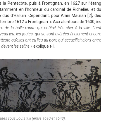
 la Pentecôte, puis à Frontignan, en 1627 sur l’étang
notamment en l’honneur du cardinal de Richelieu et du
 duc d’Halluin. Cependant, pour Alain Mauran
[2]
, des
eptembre 1612 à Frontignan. « Aux alentours de 1600
, les
eu de la balle ronde qui coûtait très cher à la ville. C’est
veau jeu, les joutes, qui se sont avérées finalement encore
ste qu’elles ont eu lieu au port, qui accueillait alors entre
devant les salins
» explique t-il.
xxxxxxxx
utes sous Louis XIII (entre 1610 et 1643).