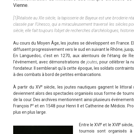
Vienne.
[1]Réalisée au XIe siècle, la tapisserie de Bayeux est une broderie ré
classée par l’Unesco, qui a miraculeusement traversé les siècles po
siècle, elle fait toujours l’objet de recherches d’archéologues, histor
Au cours du Moyen Âge, les joutes se développent en France. Ell
diffusent progressivement vers le sud en suivant le Rhône, jusqu
En Languedoc, c’est en 1270, aux alentours de l’étang de Re
l’événement, avec démonstrations de
joutes
, pour célébrer la n
fondateur. Il semblerait qu’à cette époque, les soldats contraints 
à des combats à bord de petites embarcations.
e
À partir du XV
siècle, les joutes nautiques gagnent le littora
deviennent alors des spectacles organisés sous forme de tourn
de la cour. Des archives mentionnent ainsi plusieurs événemen
er
François I
et en 1548 pour Henri II et Catherine de Médicis. Pr
plus en plus large.
e
e
Entre le XVI
et le XVII
siècle
tournois sont organisés 