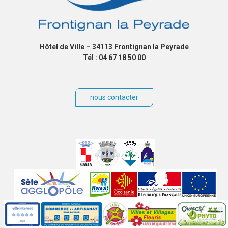
Hôtel de Ville – 34113 Frontignan la Peyrade
Tél : 04 67 18 50 00
nous contacter
Villes
jumelées
Sites
partenaires
Labels