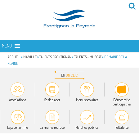
Aller
Re
R
au
po
contenu
:
principal
FRONTIGNAN LA PEYRADE
Bienvenue sur le site de la commune de Frontignan la Peyrade
MENU
ACCUEIL
»
MA VILLE
»
TALENTS FRONTIGNAN
»
TALENTS – MUSCAT
»
DOMAINE DE LA
PLAINE
EN
UN
CLIC
Associations
Se déplacer
Menus scolaires
Démocratie
participative
Espace famille
La mairie recrute
Marchés publics
Téléalerte