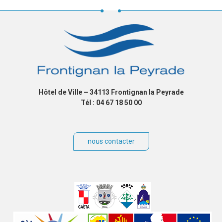
Hôtel de Ville – 34113 Frontignan la Peyrade
Tél : 04 67 18 50 00
nous contacter
Villes
jumelées
Sites