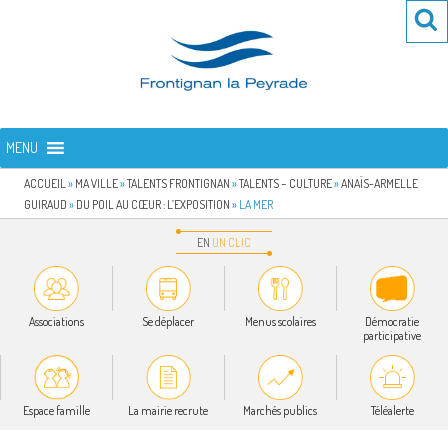
Aller
Re
R
au
po
contenu
:
principal
FRONTIGNAN LA PEYRADE
Bienvenue sur le site de la commune de Frontignan la Peyrade
MENU
ACCUEIL
»
MA VILLE
»
TALENTS FRONTIGNAN
»
TALENTS – CULTURE
»
ANAÏS-ARMELLE
GUIRAUD
»
DU POIL AU CŒUR : L’EXPOSITION
»
LA MER
EN
UN
CLIC
Associations
Se déplacer
Menus scolaires
Démocratie
participative
Espace famille
La mairie recrute
Marchés publics
Téléalerte