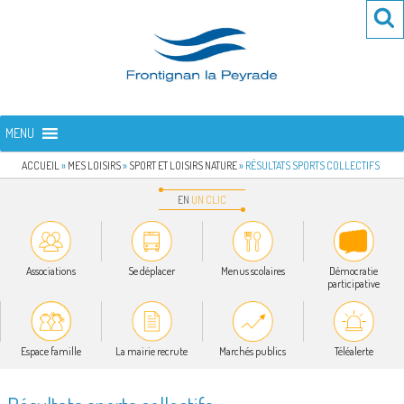
Aller
Re
R
au
po
contenu
:
principal
FRONTIGNAN LA PEYRADE
Bienvenue sur le site de la commune de Frontignan la Peyrade
MENU
ACCUEIL
»
MES LOISIRS
»
SPORT ET LOISIRS NATURE
»
RÉSULTATS SPORTS COLLECTIFS
EN
UN
CLIC
Associations
Se déplacer
Menus scolaires
Démocratie
participative
Espace famille
La mairie recrute
Marchés publics
Téléalerte