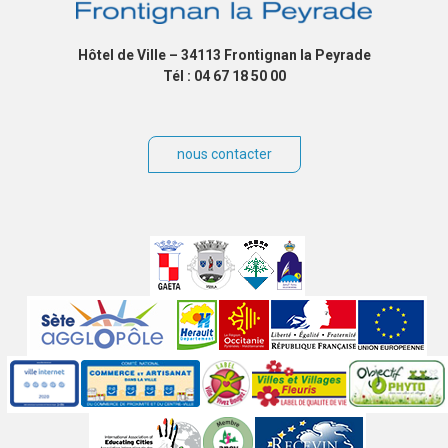
Hôtel de Ville – 34113 Frontignan la Peyrade
Tél : 04 67 18 50 00
nous contacter
Villes
jumelées
Sites
partenaires
Labels
Autres