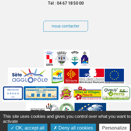
Tél : 04 67 18 50 00
nous contacter
Villes
jumelées
Sites
partenaires
Labels
Autres
This site uses cookies and gives you control over what you want to
activate
Mentions légales
Accessibilité
Plan du site
Contact
OK, accept all
Deny all cookies
Personalize