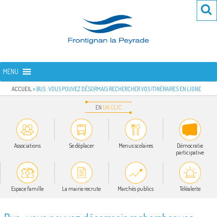
Aller
Re
R
au
po
contenu
:
principal
FRONTIGNAN LA PEYRADE
Bienvenue sur le site de la commune de Frontignan la Peyrade
MENU
ACCUEIL
»
BUS : VOUS POUVEZ DÉSORMAIS RECHERCHER VOS ITINÉRAIRES EN LIGNE
EN
UN
CLIC
Associations
Se déplacer
Menus scolaires
Démocratie
participative
Espace famille
La mairie recrute
Marchés publics
Téléalerte