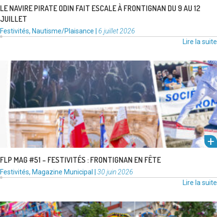
LE NAVIRE PIRATE ODIN FAIT ESCALE À FRONTIGNAN DU 9 AU 12
JUILLET
Catégories
Publié
Festivités
,
Nautisme/Plaisance
|
6 juillet 2026
:
le
Lire la suite
Mise à jour du 8/07 : Sur arrêté préfectoral, tous les feux d’artifice sont
interdits du 10 au 15 juillet …
Lire la suite
FLP MAG #51 – FESTIVITÉS : FRONTIGNAN EN FÊTE
Catégories
Publié
Festivités
,
Magazine Municipal
|
30 juin 2026
:
le
Lire la suite
Il flotte dans l’air comme un parfum de fête et d’été. Du vendredi 19
juin au dimanche 21 juin, entrez …