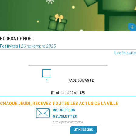
BODÉGA DE NOËL
Catégories
Publié
Festivités
|
26 novembre 2025
:
le
Lire la suite
PAGINATION
Page
DES
1
PAGE SUIVANTE
PUBLICATIONS
Résultats 1 à 12 sur 138
CHAQUE JEUDI, RECEVEZ TOUTES LES ACTUS DE LA VILLE
INSCRIPTION
NEWSLETTER