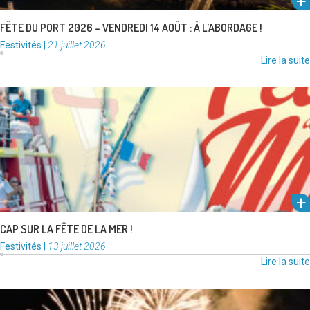
FÊTE DU PORT 2026 – VENDREDI 14 AOÛT : À L’ABORDAGE !
Catégories
Publié
Festivités
|
21 juillet 2026
:
le
Lire la suite
Les traditions maritimes de Frontignan la Peyrade seront à l’honneur
dimanche 26 juillet lors de la Fête de la Mer …
Lire la suite
CAP SUR LA FÊTE DE LA MER !
Catégories
Publié
Festivités
|
13 juillet 2026
:
le
Lire la suite
Sur arrêté préfectoral du 8 juillet 2026, tous les feux d’artifice et