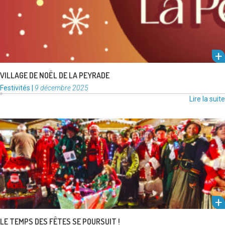
VILLAGE DE NOËL DE LA PEYRADE
Catégories
Publié
Festivités
|
9 décembre 2025
:
le
Lire la suite
Marchés, spectacles, ateliers, solidarité et traditions… après le
lancement des festivités, la Bodega, le marché du coeur de ville et …
Lire la suite
LE TEMPS DES FÊTES SE POURSUIT !