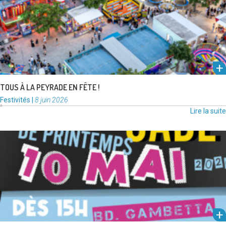
Lire la suite
TOUS À LA PEYRADE EN FÊTE !
Catégories
Publié
Festivités
|
8 juin 2026
:
le
Lire la suite
Dimanche 10 mai, les chars du corso et leur cortège de fanfares et
joyeux fêtards feront leur retour en coeur …
Lire la suite