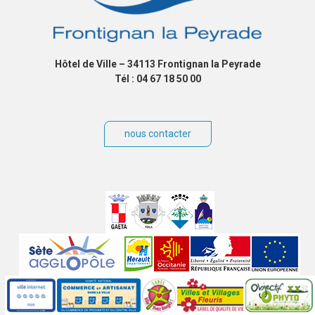
Hôtel de Ville – 34113 Frontignan la Peyrade
Tél : 04 67 18 50 00
nous contacter
Villes
jumelées
Sites
partenaires
Labels