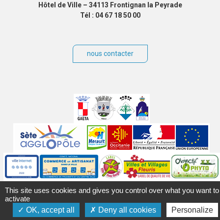
Hôtel de Ville – 34113 Frontignan la Peyrade
Tél : 04 67 18 50 00
nous contacter
Villes
jumelées
Sites
partenaires
Labels
Autres
This site uses cookies and gives you control over what you want to
activate
OK, accept all
Deny all cookies
Personalize