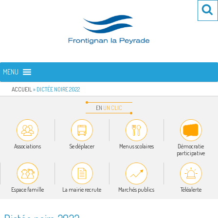
Aller
Re
R
au
po
contenu
:
principal
FRONTIGNAN LA PEYRADE
Bienvenue sur le site de la commune de Frontignan la Peyrade
MENU
ACCUEIL
»
DICTÉE NOIRE 2022
EN
UN
CLIC
Associations
Se déplacer
Menus scolaires
Démocratie
participative
Espace famille
La mairie recrute
Marchés publics
Téléalerte