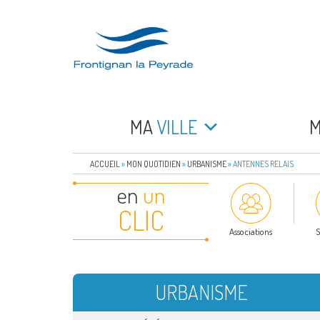
Aller
au
contenu
principal
FRONTIGNAN LA 
Bienvenue sur le site de la commune de Frontign
MA
VILLE
ACCUEIL
»
MON QUOTIDIEN
»
URBANISME
»
ANTENNES RELAIS
en
un
CLIC
Associations
S
URBANISME