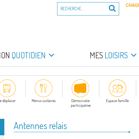
Recherche
CHAQU
Recherche
pour
:
PEYRADE
an la Peyrade
MON
QUOTIDIEN
MES
LOISIRS
e déplacer
Menus scolaires
Démocratie
Espace famille
participative
Antennes relais