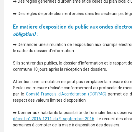
➡️ Des règles générales d’urbanisme et de celles du plan local d
➡️ Des règles de protection renforcées dans les secteurs proté
En matière d’exposition du public aux ondes électr
obligation)
:
➡️ Demander une simulation de l’exposition aux champs électro
le cadre du dossier d’information.
S’ils sont rendus publics, le dossier d’information et le rapport d
commune 10 jours après la réception des dossiers.
Attention, une simulation ne peut pas remplacer la mesure du nive
Seule une mesure réalisée conformément au protocole de mesure
par le
Comité Français d’Accréditation (
COFRAC)
permet de dét
respect des valeurs limites d’exposition.
➡️ Donner aux habitants la possibilité de formuler leurs observa
décret n° 2016-1211 du 9 septembre 2016
. Le recueil des ob
semaines à compter de la mise à disposition des dossiers.