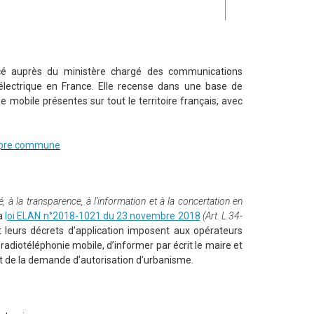
lacé auprès du ministère chargé des communications
oélectrique en France. Elle recense dans une base de
mobile présentes sur tout le territoire français, avec
propre commune
té, à la transparence, à l’information et à la concertation en
la
l
oi ELAN n°2018-1021 du 23 novembre 2018
(Art. L.34-
 leurs décrets d’application imposent aux opérateurs
e radiotéléphonie mobile, d’informer par écrit le maire et
ôt de la demande d’autorisation d’urbanisme.