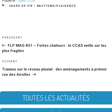
Publié
Publié le
1 juillet 2026
le
CATÉGORIES
CADRE DE VIE
|
NAUTISME/PLAISANCE
NAVIGATION
Article
PRÉCÉDENT
DE
précédent
FLP MAG #51 – Fortes chaleurs : le CCAS veille sur les
L’ARTICLE
plus fragiles
Article
SUIVANT
suivant
Travaux sur le réseau pluvial : des aménagements à prévoir
rue des Airolles
TOUTES LES ACTUALITÉS