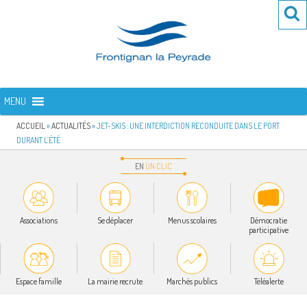
Aller
Re
R
au
po
contenu
:
principal
FRONTIGNAN LA PEYRADE
Bienvenue sur le site de la commune de Frontignan la Peyrade
MENU
ACCUEIL
»
ACTUALITÉS
»
JET-SKIS : UNE INTERDICTION RECONDUITE DANS LE PORT
DURANT L’ÉTÉ
EN
UN
CLIC
Associations
Se déplacer
Menus scolaires
Démocratie
participative
Espace famille
La mairie recrute
Marchés publics
Téléalerte