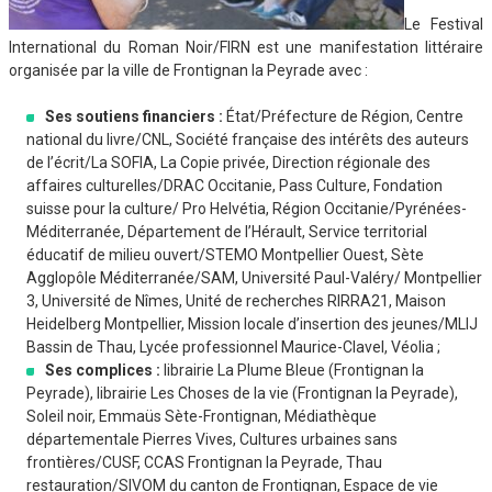
Le Festival
International du Roman Noir/FIRN est une manifestation littéraire
organisée par la ville de Frontignan la Peyrade avec :
Ses soutiens financiers :
État/Préfecture de Région, Centre
national du livre/CNL, Société française des intérêts des auteurs
de l’écrit/La SOFIA, La Copie privée, Direction régionale des
affaires culturelles/DRAC Occitanie, Pass Culture, Fondation
suisse pour la culture/ Pro Helvétia, Région Occitanie/Pyrénées-
Méditerranée, Département de l’Hérault, Service territorial
éducatif de milieu ouvert/STEMO Montpellier Ouest, Sète
Agglopôle Méditerranée/SAM, Université Paul-Valéry/ Montpellier
3, Université de Nîmes, Unité de recherches RIRRA21, Maison
Heidelberg Montpellier, Mission locale d’insertion des jeunes/MLIJ
Bassin de Thau, Lycée professionnel Maurice-Clavel, Véolia ;
Ses complices :
librairie La Plume Bleue (Frontignan la
Peyrade), librairie Les Choses de la vie (Frontignan la Peyrade),
Soleil noir, Emmaüs Sète-Frontignan, Médiathèque
départementale Pierres Vives, Cultures urbaines sans
frontières/CUSF, CCAS Frontignan la Peyrade, Thau
restauration/SIVOM du canton de Frontignan, Espace de vie