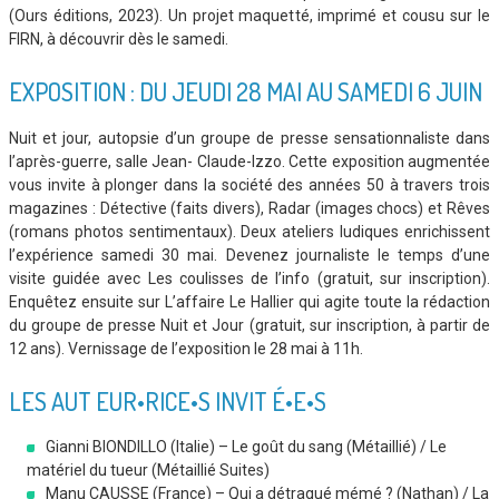
(Ours éditions, 2023). Un projet maquetté, imprimé et cousu sur le
FIRN, à découvrir dès le samedi.
EXPOSITION : DU JEUDI 28 MAI AU SAMEDI 6 JUIN
Nuit et jour, autopsie d’un groupe de presse sensationnaliste dans
l’après-guerre, salle Jean- Claude-Izzo. Cette exposition augmentée
vous invite à plonger dans la société des années 50 à travers trois
magazines : Détective (faits divers), Radar (images chocs) et Rêves
(romans photos sentimentaux). Deux ateliers ludiques enrichissent
l’expérience samedi 30 mai. Devenez journaliste le temps d’une
visite guidée avec Les coulisses de l’info (gratuit, sur inscription).
Enquêtez ensuite sur L’affaire Le Hallier qui agite toute la rédaction
du groupe de presse Nuit et Jour (gratuit, sur inscription, à partir de
12 ans). Vernissage de l’exposition le 28 mai à 11h.
LES AUT EUR•RICE•S INVIT É•E•S
Gianni BIONDILLO (Italie) – Le goût du sang (Métaillié) / Le
matériel du tueur (Métaillié Suites)
Manu CAUSSE (France) – Qui a détraqué mémé ? (Nathan) / La