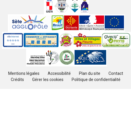
Villes
jumelées
Sites
partenaires
Labels
Autres
Mentions légales
Accessibilité
Plan du site
Contact
Crédits
Gérer les cookies
Politique de confidentialité