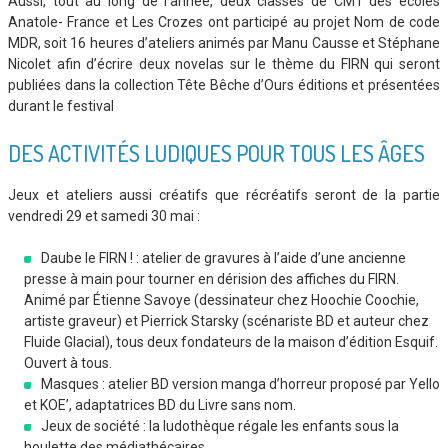
Aussi, tout au long de l’année, deux classes de CM1 des écoles
Anatole- France et Les Crozes ont participé au projet Nom de code
MDR, soit 16 heures d’ateliers animés par Manu Causse et Stéphane
Nicolet afin d’écrire deux novelas sur le thème du FIRN qui seront
publiées dans la collection Tête Bêche d’Ours éditions et présentées
durant le festival
DES ACTIVITÉS LUDIQUES POUR TOUS LES ÂGES
Jeux et ateliers aussi créatifs que récréatifs seront de la partie
vendredi 29 et samedi 30 mai :
Daube le FIRN ! : atelier de gravures à l’aide d’une ancienne
presse à main pour tourner en dérision des affiches du FIRN.
Animé par Étienne Savoye (dessinateur chez Hoochie Coochie,
artiste graveur) et Pierrick Starsky (scénariste BD et auteur chez
Fluide Glacial), tous deux fondateurs de la maison d’édition Esquif.
Ouvert à tous.
Masques : atelier BD version manga d’horreur proposé par Yello
et KOE’, adaptatrices BD du Livre sans nom.
Jeux de société : la ludothèque régale les enfants sous la
houlette des médiathécaires.