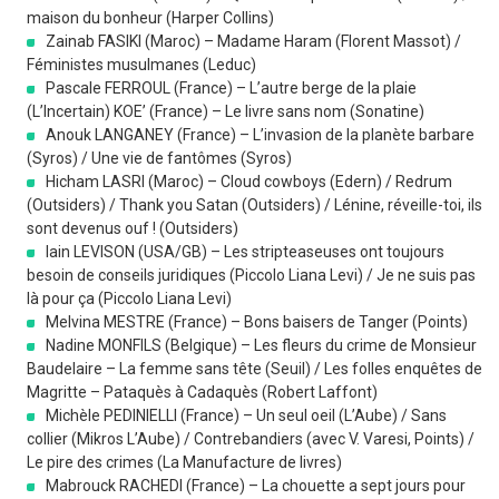
maison du bonheur (Harper Collins)
Zainab FASIKI (Maroc) – Madame Haram (Florent Massot) /
Féministes musulmanes (Leduc)
Pascale FERROUL (France) – L’autre berge de la plaie
(L’Incertain) KOE’ (France) – Le livre sans nom (Sonatine)
Anouk LANGANEY (France) – L’invasion de la planète barbare
(Syros) / Une vie de fantômes (Syros)
Hicham LASRI (Maroc) – Cloud cowboys (Edern) / Redrum
(Outsiders) / Thank you Satan (Outsiders) / Lénine, réveille-toi, ils
sont devenus ouf ! (Outsiders)
Iain LEVISON (USA/GB) – Les stripteaseuses ont toujours
besoin de conseils juridiques (Piccolo Liana Levi) / Je ne suis pas
là pour ça (Piccolo Liana Levi)
Melvina MESTRE (France) – Bons baisers de Tanger (Points)
Nadine MONFILS (Belgique) – Les fleurs du crime de Monsieur
Baudelaire – La femme sans tête (Seuil) / Les folles enquêtes de
Magritte – Pataquès à Cadaquès (Robert Laffont)
Michèle PEDINIELLI (France) – Un seul oeil (L’Aube) / Sans
collier (Mikros L’Aube) / Contrebandiers (avec V. Varesi, Points) /
Le pire des crimes (La Manufacture de livres)
Mabrouck RACHEDI (France) – La chouette a sept jours pour