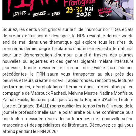
Souriez, les dents vont grincer sur le fil de l’humour noir ! Des éclats
de rire aux effusions de désespoir, le FIRN revient le dernier week-
end de mai dans une thématique qui explore tous les rires, du
premier au dernier degré. Le plateau d’auteur•rice•s est international
pour une démonstration d’humour pluriel à travers des plumes
nouvelles ou aguerries et des genres bigarrés mêlant littérature
jeunesse, bande dessinée et roman noir. Fidèle aux éditions
précédentes, le FIRN saura vous transporter au plus près des
oeuvres et leurs créateur•rice•s. Tables rondes, rencontres, lectures
performances, déambulations littéraires dans la médiathèque en
compagnie de Mabrouck Rachedi, Melvina Mestre, Nadine Monfils ou
Zainab Fasiki, lectures publiques avec la Brigade d’Action Lecture
Libre et Engagée (BALLE) sans oublier les temps forts à l’image de la
journée professionnelle sur le polar arabe où une conférence puis
une lecture dessinée réunira les auteur•rice•s de la nouvelle scène
marocaine et des spécialistes de littérature. Découvrez ce qui vous
attend pendant le FIRN 2026 !