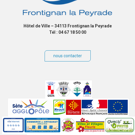
Hôtel de Ville – 34113 Frontignan la Peyrade
Tél : 04 67 18 50 00
nous contacter
Villes
jumelées
Sites
partenaires
Labels