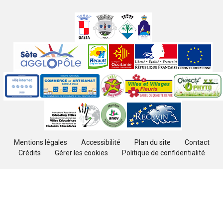
Villes
jumelées
Sites
partenaires
Labels
Autres
Mentions légales
Accessibilité
Plan du site
Contact
Crédits
Gérer les cookies
Politique de confidentialité