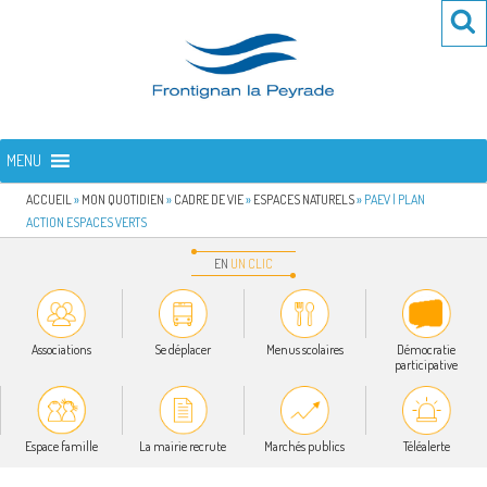
Aller
Re
R
au
po
contenu
:
principal
FRONTIGNAN LA PEYRADE
Bienvenue sur le site de la commune de Frontignan la Peyrade
MENU
ACCUEIL
»
MON QUOTIDIEN
»
CADRE DE VIE
»
ESPACES NATURELS
»
PAEV | PLAN
ACTION ESPACES VERTS
EN
UN
CLIC
Associations
Se déplacer
Menus scolaires
Démocratie
participative
Espace famille
La mairie recrute
Marchés publics
Téléalerte