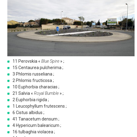
11 Perovskia «
Blue Spire
» ;
15 Centaurea pulcherima ;
3 Phlomis russeliana ;
2 Phlomis fructicosa ;
10 Euphorbia characias ;
21 Salvia «
Royal Bumble
» ;
2 Euphorbia rigida ;
1 Leucophyllum frutescens ;
6 Cistus albidus ;
41 Tanacetum densum ;
4 Hypericum balearicum ;
16 tulbaghia violacea ;