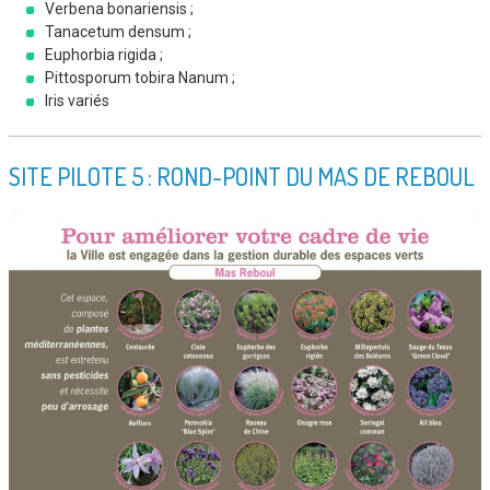
Verbena bonariensis ;
Tanacetum densum ;
Euphorbia rigida ;
Pittosporum tobira Nanum ;
Iris variés
SITE PILOTE 5 : ROND-POINT DU MAS DE REBOUL