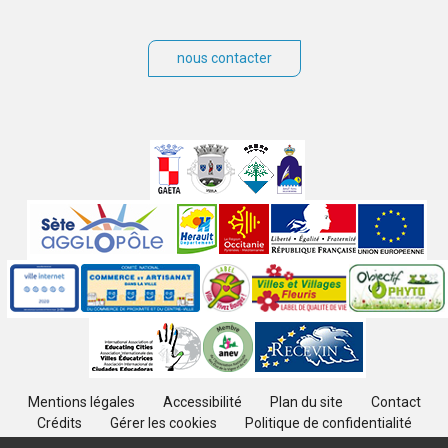
nous contacter
Villes
jumelées
Sites
partenaires
Labels
Autres
Mentions légales
Accessibilité
Plan du site
Contact
Crédits
Gérer les cookies
Politique de confidentialité