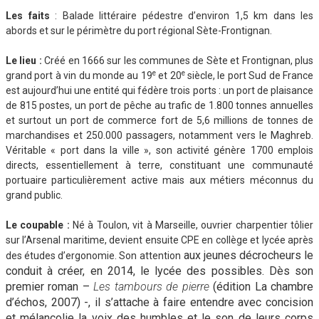
Les faits
: Balade littéraire pédestre d’environ 1,5 km dans les
abords et sur le périmètre du port régional Sète-Frontignan.
Le lieu :
Créé en 1666 sur les communes de Sète et Frontignan, plus
e
e
grand port à vin du monde au 19
et 20
siècle, le port Sud de France
est aujourd’hui une entité qui fédère trois ports : un port de plaisance
de 815 postes, un port de pêche au trafic de 1.800 tonnes annuelles
et surtout un port de commerce fort de 5,6 millions de tonnes de
marchandises et 250.000 passagers, notamment vers le Maghreb.
Véritable « port dans la ville », son activité génère 1700 emplois
directs, essentiellement à terre, constituant une communauté
portuaire particulièrement active mais aux métiers méconnus du
grand public.
Le coupable
:
Né à Toulon, vit à Marseille, ouvrier charpentier tôlier
sur l’Arsenal maritime, devient ensuite CPE en collège et lycée après
aux jeunes décrocheurs le
des études d’ergonomie. Son attention
conduit à créer, en 2014, le lycée des possib
les. Dès son
p
remier roman –
Les tambours de pierre
(édition La chambre
d’échos, 2007) -, il s’attache à faire entendre avec concision
et mélancolie la voix des humbles et le son de leurs corps