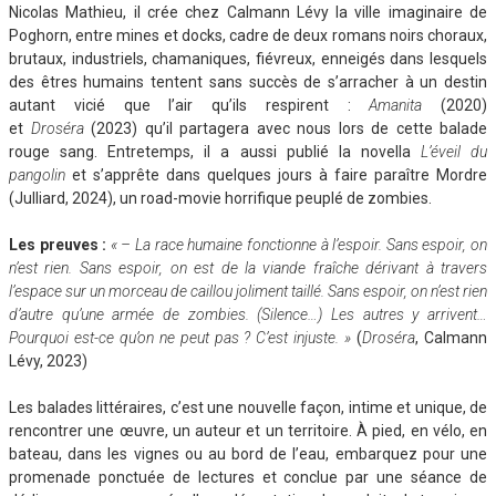
Nicolas Mathieu, il crée chez Calmann Lévy la ville imaginaire de
Poghorn, entre mines et docks, cadre de deux romans noirs choraux,
brutaux, industriels, chamaniques, fiévreux, enneigés dans lesquels
des êtres humains tentent sans succès de s’arracher à un destin
autant vicié que l’air qu’ils respirent :
Amanita
(2020)
et
Droséra
(2023) qu’il partagera avec nous lors de cette balade
rouge sang. Entretemps, il a aussi publié la novella
L’éveil du
pangolin
et s’apprête dans quelques jours à faire paraître Mordre
(Julliard, 2024), un road-movie horrifique peuplé de zombies.
Les preuves
:
« – La race humaine fonctionne à l’espoir. Sans espoir, on
n’est rien. Sans espoir, on est de la viande fraîche dérivant à travers
l’espace sur un morceau de caillou joliment taillé. Sans espoir, on n’est rien
d’autre qu’une armée de zombies. (Silence…) Les autres y arrivent…
Pourquoi est-ce qu’on ne peut pas ? C’est injuste. »
(
Droséra
, Calmann
Lévy, 2023)
Les balades littéraires, c’est une nouvelle façon, intime et unique, de
rencontrer une œuvre, un auteur et un territoire. À pied, en vélo, en
bateau, dans les vignes ou au bord de l’eau, embarquez pour une
promenade ponctuée de lectures et conclue par une séance de