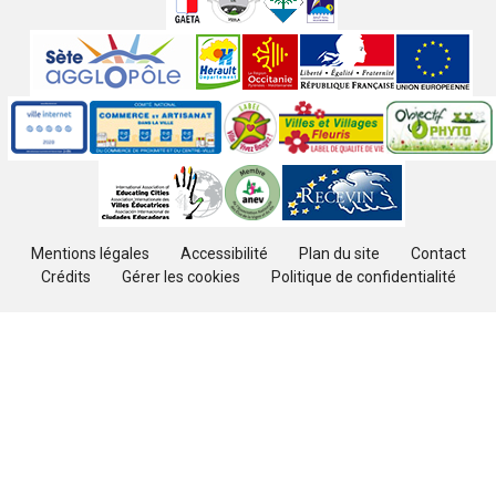
jumelées
Sites
partenaires
Labels
Autres
Mentions légales
Accessibilité
Plan du site
Contact
Crédits
Gérer les cookies
Politique de confidentialité