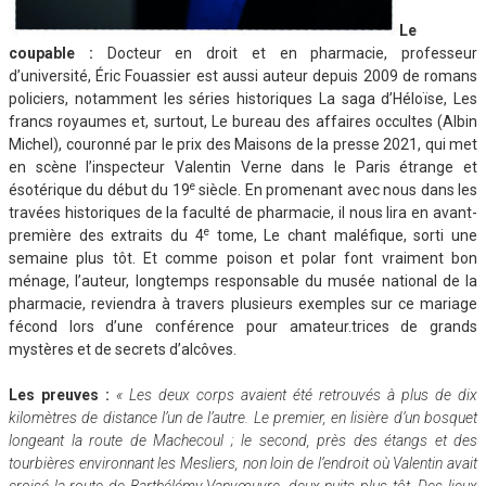
Le
coupable
:
Docteur en droit et en pharmacie, professeur
d’université, Éric Fouassier est aussi auteur depuis 2009 de romans
policiers, notamment les séries historiques La saga d’Héloïse, Les
francs royaumes et, surtout, Le bureau des affaires occultes (Albin
Michel), couronné par le prix des Maisons de la presse 2021, qui met
en scène l’inspecteur Valentin Verne dans le Paris étrange et
e
ésotérique du début du 19
siècle. En promenant avec nous dans les
travées historiques de la faculté de pharmacie, il nous lira en avant-
e
première des extraits du 4
tome, Le chant maléfique, sorti une
semaine plus tôt. Et comme poison et polar font vraiment bon
ménage, l’auteur, longtemps responsable du musée national de la
pharmacie, reviendra à travers plusieurs exemples sur ce mariage
fécond lors d’une conférence pour amateur.trices de grands
mystères et de secrets d’alcôves.
Les preuves
:
« Les deux corps avaient été retrouvés à plus de dix
kilomètres de distance l’un de l’autre. Le premier, en lisière d’un bosquet
longeant la route de Machecoul ; le second, près des étangs et des
tourbières environnant les Mesliers, non loin de l’endroit où Valentin avait