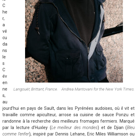
C
he
r,
a
vé
cu
da
ns
le
s
C
év
en
ne
Langouët, Brittant, France. Andrea Mantovani for the New York Times.
s,
au
jourd’hui en pays de Sault, dans les Pyrénées audoises, où il vit et
travaille comme apiculteur, arrose sa cuisine de sauce Ponzu et
randonne à la recherche des meilleurs fromages fermiers. Marqué
par la lecture d’Huxley (
Le meilleur des mondes
) et de Djian (
Bleu
comme l’enfer
), inspiré par Dennis Lehane, Eric Miles Williamson ou