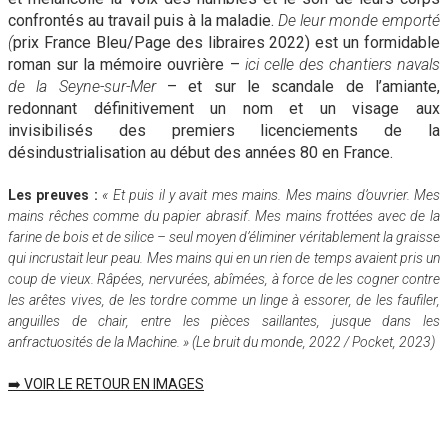
confrontés au travail puis à la maladie.
De leur monde emporté
(
prix France Bleu/Page des libraires 2022) est un formidable
roman sur la mémoire ouvrière –
ici celle des chantiers navals
de la Seyne-sur-Mer
– et sur le scandale de l’amiante,
redonnant définitivement un nom et un visage aux
invisibilisés des premiers licenciements de la
désindustrialisation au début des années 80 en France.
Les preuves :
« Et puis il y avait mes mains. Mes mains d’ouvrier. Mes
mains rêches comme du papier abrasif. Mes mains frottées avec de la
farine de bois et de silice – seul moyen d’éliminer véritablement la graisse
qui incrustait leur peau. Mes mains qui en un rien de temps avaient pris un
coup de vieux. Râpées, nervurées, abîmées, à force de les cogner contre
les arêtes vives, de les tordre comme un linge à essorer, de les faufiler,
anguilles de chair, entre les pièces saillantes, jusque dans les
anfractuosités de la Machine. » (Le bruit du monde, 2022 / Pocket, 2023)
➡️ VOIR LE RETOUR EN IMAGES