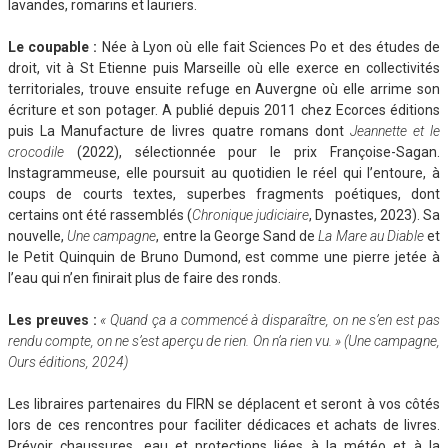
lavandes, romarins et lauriers.
Le coupable
:
Née à Lyon où elle fait Sciences Po et des études de
droit, vit à St Etienne puis Marseille où elle exerce en collectivités
territoriales, trouve ensuite refuge en Auvergne où elle arrime son
écriture et son potager. A publié depuis 2011 chez Ecorces éditions
puis La Manufacture de livres quatre romans dont
Jeannette et le
crocodile
(2022), sélectionnée pour le prix Françoise-Sagan.
Instagrammeuse, elle poursuit au quotidien le réel qui l’entoure, à
coups de courts textes, superbes fragments poétiques, dont
certains ont été rassemblés (
Chronique judiciaire
, Dynastes, 2023). Sa
nouvelle,
Une campagne
, entre la George Sand de
La Mare au Diable
et
le Petit Quinquin de Bruno Dumond, est comme une pierre jetée à
l’eau qui n’en finirait plus de faire des ronds.
Les preuves
:
« Quand ça a commencé à disparaître, on ne s’en est pas
rendu compte, on ne s’est aperçu de rien. On n’a rien vu. » (Une campagne,
Ours éditions, 2024)
Les libraires partenaires du FIRN se déplacent et seront à vos côtés
lors de ces rencontres pour faciliter dédicaces et achats de livres.
Prévoir chaussures, eau et protections liées à la météo et à la