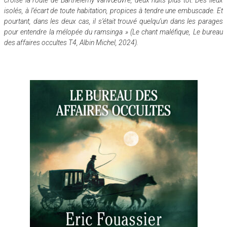
croisé la route de Barthélémy Vanvœuvre, deux nuits plus tôt. Des lieux
isolés, à l’écart de toute habitation, propices à tendre une embuscade. Et
pourtant, dans les deux cas, il s’était trouvé quelqu’un dans les parages
pour entendre la mélopée du ramsinga » (Le chant maléfique, Le bureau
des affaires occultes T4, Albin Michel, 2024).