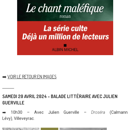
➡️
VOIR LE RETOUR EN IMAGES
________
SAMEDI 20 AVRIL 2024 – BALADE LITTÉRAIRE AVEC JULIEN
GUERVILLE
➡️ 10h30 – Avec Julien Guerville –
Droséra
(Calmann
Lévy)
,
Villeveyrac.