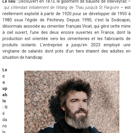
Le lieu
:
Découvert en 1873, le gisement de bauxite de Villeveyrac –
qui s’étendait initialement de l’étang de Thau jusqu’à St
Pargoire
– est
réellement exploité à partir de 1920 pour se développer de 1950 à
1980 sous l’égide de Péchiney. Depuis 1990, c’est la Sodicapei,
désormais associée au cimentier français Vicat, qui gère cette mine
à ciel ouvert, l’une des deux encore ouvertes en France, dont la
production est orientée vers les cimenteries et les fabricants de
produits isolants. L’entreprise a jusqu’en 2023 employé une
vingtaine de salariés dont près d’un tiers étaient des adultes en
situation de handicap.
Le
c
o
up
ab
le
:
N
é
da
ns
le