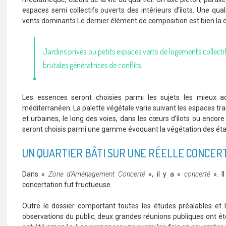
espaces semi collectifs ouverts des intérieurs d’îlots. Une qua
vents dominants.Le dernier élément de composition est bien la cou
Jardins privés ou petits espaces verts de logements collectif
brutales génératrices de conflits.
Les essences seront choisies parmi les sujets les mieux ad
méditerranéen. La palette végétale varie suivant les espaces tr
et urbaines, le long des voies, dans les cœurs d’îlots ou encor
seront choisis parmi une gamme évoquant la végétation des éta
UN QUARTIER BÂTI SUR UNE RÉELLE CONCER
Dans «
Zone d’Aménagement Concerté
», il y a «
concerté
». I
concertation fut fructueuse.
Outre le dossier comportant toutes les études préalables et 
observations du public, deux grandes réunions publiques ont é