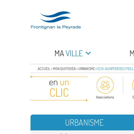
Aller
au
contenu
principal
FRONTIGNAN LA 
Bienvenue sur le site de la commune de Frontign
MA
VILLE
ACCUEIL
»
MON QUOTIDIEN
»
URBANISME
»
ECO-QUARTIER DES PIELL
en
un
CLIC
Associations
S
URBANISME