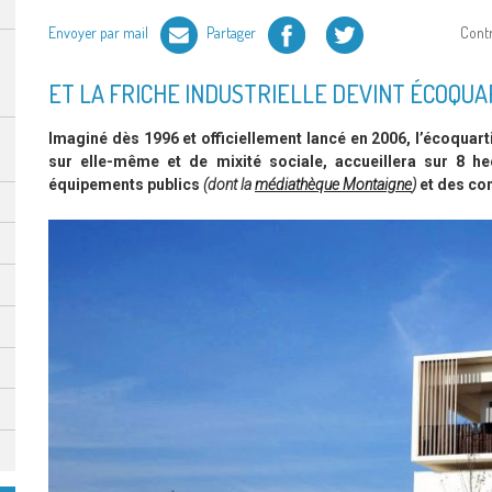
Facebook
Twitter
Envoyer par mail
Partager
Cont
ET LA FRICHE INDUSTRIELLE DEVINT ÉCOQUA
Imaginé dès 1996 et officiellement lancé en 2006, l’écoquarti
sur elle-même et de mixité sociale, accueillera sur 8 
équipements publics
(dont la
médiathèque Montaigne
)
et des com