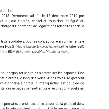
 dans la
rs 2013. Démarche validée le 18 décembre 2014 par
s à Loïc Linarès, conseiller municipal délégué au
harge du logement, de l’égalité des territoires et de la
 trois éco-labels, pour sa conception environnementale
ation HQE®
(Haute Qualité Environnementale)
, le label BBC
le Pôle BDM
(Bâtiments Durables Méditerranéens).
our organiser le site et hiérarchiser les espaces. Une
ts d’arbres le long des voies. A ces voies se greffent
ie principale nord-sud inter-quartier est doublée de
ants, ces espaces permettent une respiration visuelle en
 primaire, prend naissance autour de la place et de la
 à la voie principale nord-sud, fait le lien avec tous les