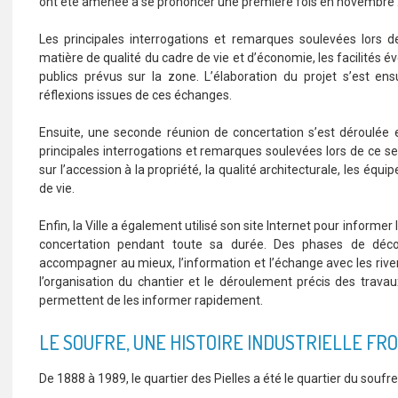
ont été amenée à se prononcer une première fois en novembre
Les principales interrogations et remarques soulevées lors d
matière de qualité du cadre de vie et d’économie, les facilités é
publics prévus sur la zone. L’élaboration du projet s’est e
réflexions issues de ces échanges.
Ensuite, une seconde réunion de concertation s’est déroulée
principales interrogations et remarques soulevées lors de ce 
sur l’accession à la propriété, la qualité architecturale, les équi
de vie.
Enfin, la Ville a également utilisé son site Internet pour informe
concertation pendant toute sa durée. Des phases de déco
accompagner au mieux, l’information et l’échange avec les rivera
l’organisation du chantier et le déroulement précis des trav
permettent de les informer rapidement.
LE SOUFRE, UNE HISTOIRE INDUSTRIELLE FR
De 1888 à 1989, le quartier des Pielles a été le quartier du soufre 