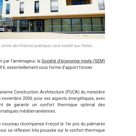
 centre des finances publiques s’est installé aux Pielles
nt par l’aménageur, la
Société d’économie mixte (SEM)
 M €, essentiellement sous forme d’apport foncier.
banisme Construction Architecture (PUCA) du ministère
é en novembre 2006 pour ses aspects énergétiques, avec
nt de garantir un confort thermique optimal des
limatiques méditerranéennes.
 de nouveau récompensé il reçoit le 1er prix du palmarès
pour sa réflexion très poussée sur le confort thermique