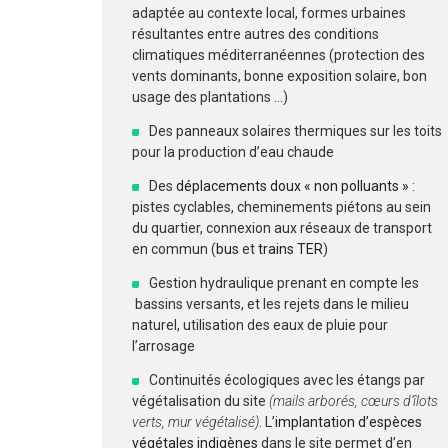
adaptée au contexte local, formes urbaines
résultantes entre autres des conditions
climatiques méditerranéennes (protection des
vents dominants, bonne exposition solaire, bon
usage des plantations …)
Des panneaux solaires thermiques sur les toits
pour la production d’eau chaude
Des
déplacements doux « non polluants »
:
pistes cyclables, cheminements piétons au sein
du quartier, connexion aux réseaux de transport
en commun (
bus
et
trains TER
)
Gestion hydraulique prenant en compte les
bassins versants, et les rejets dans le milieu
naturel, utilisation des eaux de pluie pour
l’arrosage
Continuités écologiques avec les étangs par
végétalisation du site
(mails arborés, cœurs d’îlots
verts, mur végétalisé)
. L’
implantation d’espèces
végétales indigènes
dans le site permet d’en