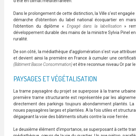
d’été en climat méditerranéen.
Dans le prolongement de cette distinction, la Ville s’est engagée
démarche d’obtention du label national écoquartier en ma
l’obtention du diplôme «
Engagé dans la labellisation
» remi
développement durable des mains de la ministre Sylvia Pinel en c
ruralité.
De son côté, la médiathèque d’agglomération s’est vue attribuer
et devient ainsi la première en France à cumuler une certific
(Bâtiment Basse Consommation)
et être reconnue niveau Or par 
PAYSAGES ET VÉGÉTALISATION
La trame paysagère du projet se superpose à la trame urbaine p
première trame structurante est représentée par les alignemen
directement des parkings toujours abondamment plantés. La vo
noues paysagères larges et plantées. A la fois utiles et structur
dégageant la voie des bâtiments situés contre la voie ferrée.
Le deuxième élément d’importance, se superposant à cette trame
médiathèque, cœurs de la vie du quartier. Un axe piéton, parallèle