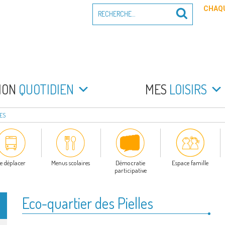
Recherche
CHAQU
Recherche
pour
:
PEYRADE
an la Peyrade
MON
QUOTIDIEN
MES
LOISIRS
ES
e déplacer
Menus scolaires
Démocratie
Espace famille
participative
Eco-quartier des Pielles