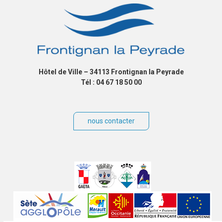
Hôtel de Ville – 34113 Frontignan la Peyrade
Tél : 04 67 18 50 00
nous contacter
Villes
jumelées
Sites
partenaires