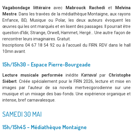
Vagabondage littéraire
avec
Mabrouck Rachedi
et
Melvina
Mestre
. Dans les travées de la médiathèque Montaigne, aux rayons
Enfance, BD, Musique ou Polar, les deux auteurs évoquent les
œuvres qui les ont marqués et en lisent des passages. Il pourrait être
question d’Idir, Strange, Orwell, Hammet, Hergé… Une autre façon de
rencontrer leurs imaginaires. Gratuit.
Inscriptions 04 67 18 54 92 ou à l’accueil du FIRN. RDV dans le hall
10mn avant.
15h/15h30 – Espace Pierre-Bourgeade
Lecture musicale performée
inédite
Karnaval
par
Christophe
Siébert
. Créée spécialement pour le FIRN 2026, lecture et mise en
images par l’auteur de sa novela mertvecgorodienne sur une
musique et un mixage des bas-fonds. Une expérience organique et
intense, bref carnavalesque.
SAMEDI 30 MAI
15h/15h45 – Médiathèque Montaigne