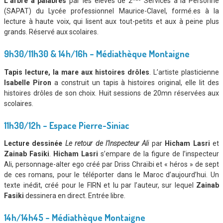
L’arbre à palabres
par les élèves de 2
Services à la Personne
(SAPAT) du Lycée professionnel Maurice-Clavel, formé.es à la
lecture à haute voix, qui lisent aux tout-petits et aux à peine plus
grands. Réservé aux scolaires.
9h30/11h30 & 14h/16h – Médiathèque Montaigne
Tapis lecture, la mare aux histoires drôles
. L’artiste plasticienne
Isabelle Piron
a construit un tapis à histoires original, elle lit des
histoires drôles de son choix. Huit sessions de 20mn réservées aux
scolaires.
11h30/12h – Espace Pierre-Siniac
Lecture dessinée
Le retour de l’Inspecteur Ali
par
Hicham Lasri
et
Zainab Fasiki
.
Hicham Lasri
s’empare de la figure de l’inspecteur
Ali, personnage-alter ego créé par Driss Chraïbi et « héros » de sept
de ces romans, pour le téléporter dans le Maroc d’aujourd’hui. Un
texte inédit, créé pour le FIRN et lu par l’auteur, sur lequel
Zainab
Fasiki
dessinera en direct. Entrée libre.
14h/14h45 – Médiathèque Montaigne