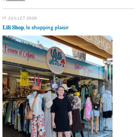
17 JUILLET 2026
𝐋𝐢𝐥𝐢 𝐒𝐡𝐨𝐩, le shopping plaisir