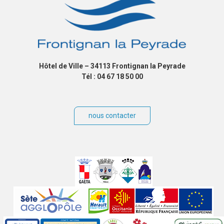
Hôtel de Ville – 34113 Frontignan la Peyrade
Tél : 04 67 18 50 00
nous contacter
Villes
jumelées
Sites
partenaires
Labels