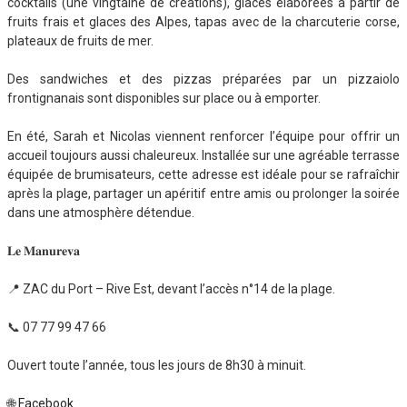
cocktails (une vingtaine de créations), glaces élaborées à partir de
fruits frais et glaces des Alpes, tapas avec de la charcuterie corse,
plateaux de fruits de mer.
Des sandwiches et des pizzas préparées par un pizzaiolo
frontignanais sont disponibles sur place ou à emporter.
En été, Sarah et Nicolas viennent renforcer l’équipe pour offrir un
accueil toujours aussi chaleureux. Installée sur une agréable terrasse
équipée de brumisateurs, cette adresse est idéale pour se rafraîchir
après la plage, partager un apéritif entre amis ou prolonger la soirée
dans une atmosphère détendue.
𝐋𝐞 𝐌𝐚𝐧𝐮𝐫𝐞𝐯𝐚
📍 ZAC du Port – Rive Est, devant l’accès n°14 de la plage.
📞 07 77 99 47 66
Ouvert toute l’année, tous les jours de 8h30 à minuit.
🌐
Facebook