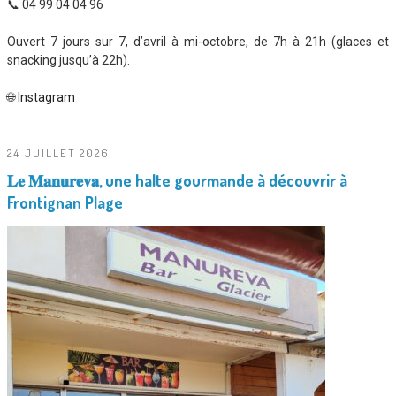
📞 04 99 04 04 96
Ouvert 7 jours sur 7, d’avril à mi-octobre, de 7h à 21h (glaces et
snacking jusqu’à 22h).
🌐
Instagram
24 JUILLET 2026
𝐋𝐞 𝐌𝐚𝐧𝐮𝐫𝐞𝐯𝐚, une halte gourmande à découvrir à
Frontignan Plage