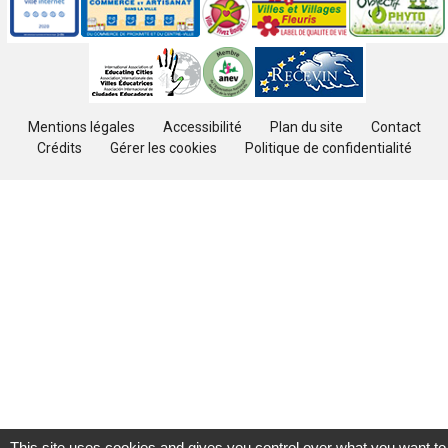
Autres
Mentions légales
Accessibilité
Plan du site
Contact
Crédits
Gérer les cookies
Politique de confidentialité
This site uses cookies and gives you control over what you want to