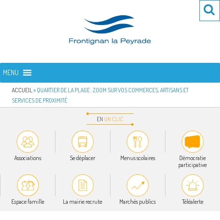
Aller
Re
R
au
po
contenu
:
principal
FRONTIGNAN LA PEYRADE
Bienvenue sur le site de la commune de Frontignan la Peyrade
MENU
ACCUEIL
»
QUARTIER DE LA PLAGE : ZOOM SUR VOS COMMERCES, ARTISANS ET
SERVICES DE PROXIMITÉ
EN
UN
CLIC
Associations
Se déplacer
Menus scolaires
Démocratie
participative
Espace famille
La mairie recrute
Marchés publics
Téléalerte