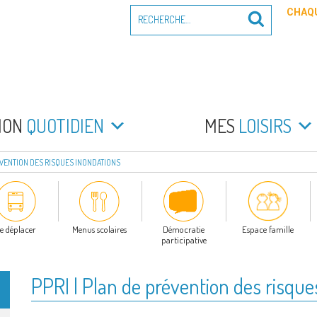
Recherche
CHAQU
Recherche
pour
:
PEYRADE
an la Peyrade
MON
QUOTIDIEN
MES
LOISIRS
RÉVENTION DES RISQUES INONDATIONS
e déplacer
Menus scolaires
Démocratie
Espace famille
participative
PPRI | Plan de prévention des risque