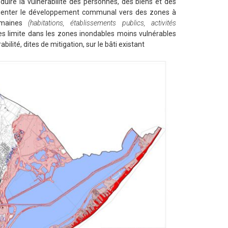
duire la vulnérabilité des personnes, des biens et des
 à orienter le développement communal vers des zones à
humaines
(habitations, établissements publics, activités
es limite dans les zones inondables moins vulnérables
ilité, dites de mitigation, sur le bâti existant