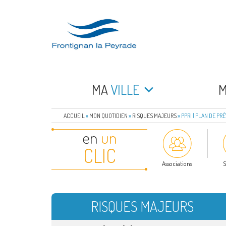
Aller
au
contenu
principal
FRONTIGNAN LA 
Bienvenue sur le site de la commune de Frontign
MA
VILLE
ACCUEIL
»
MON QUOTIDIEN
»
RISQUES MAJEURS
»
PPRI | PLAN DE P
en
un
CLIC
Associations
S
RISQUES MAJEURS