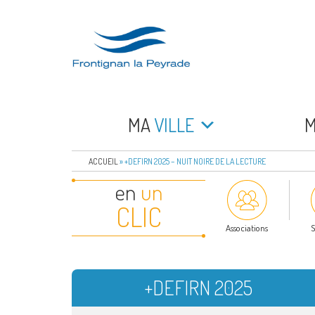
Aller
au
contenu
principal
FRONTIGNAN LA 
Bienvenue sur le site de la commune de Frontign
MA
VILLE
ACCUEIL
»
+DEFIRN 2025 – NUIT NOIRE DE LA LECTURE
en
un
CLIC
Associations
S
+DEFIRN 2025