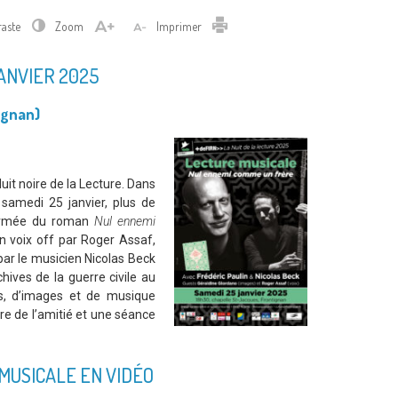
Imprimer
raste
Zoom
Imprimer
JANVIER 2025
ignan)
uit noire de la Lecture. Dans
 samedi 25 janvier, plus de
formée du roman
Nul ennemi
n voix off par Roger Assaf,
par le musicien Nicolas Beck
ives de la guerre civile au
ts, d’images et de musique
rre de l’amitié et une séance
MUSICALE EN VIDÉO