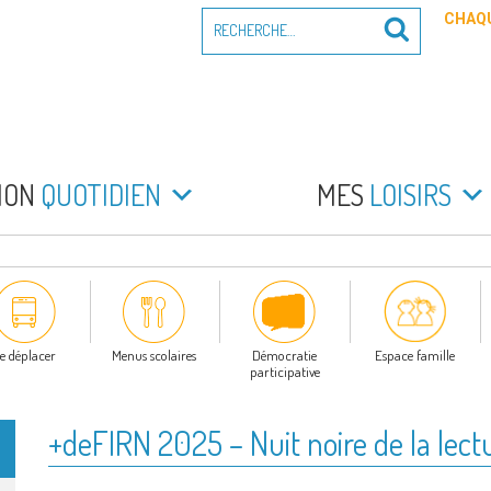
Recherche
CHAQU
Recherche
pour
:
PEYRADE
an la Peyrade
MON
QUOTIDIEN
MES
LOISIRS
e déplacer
Menus scolaires
Démocratie
Espace famille
participative
+deFIRN 2025 – Nuit noire de la lect