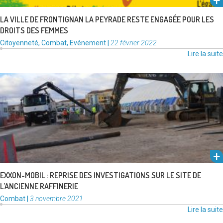
LA VILLE DE FRONTIGNAN LA PEYRADE RESTE ENGAGÉE POUR LES
DROITS DES FEMMES
Catégories
Publié
Citoyenneté
,
Combat
,
Evénement
|
22 février 2022
:
le
Lire la suite
Alors qu’Exxon/Mobil prépare la dépollution du site de l’ancienne
raffinerie, de nouvelles investigations de sols seront lancés dès la fin …
Lire la suite
EXXON-MOBIL : REPRISE DES INVESTIGATIONS SUR LE SITE DE
L’ANCIENNE RAFFINERIE
Catégories
Publié
Combat
|
3 novembre 2021
:
le
Lire la suite