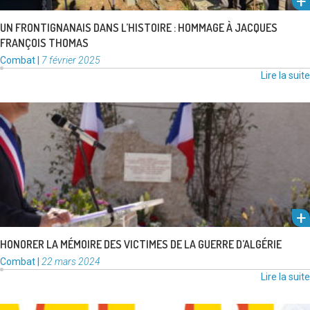
UN FRONTIGNANAIS DANS L’HISTOIRE : HOMMAGE À JACQUES
FRANÇOIS THOMAS
Catégories
Publié
Combat
|
7 février 2025
:
le
Lire la suite
L’émotion était palpable lors de la commémoration du 62e anniversaire
de la signature des accords d’Évian et du cessez-le-feu en …
Lire la suite
HONORER LA MÉMOIRE DES VICTIMES DE LA GUERRE D’ALGÉRIE
Catégories
Publié
Combat
|
22 mars 2024
:
le
Lire la suite