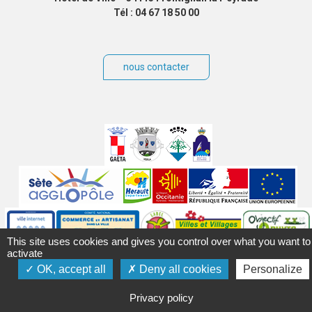
Tél : 04 67 18 50 00
nous contacter
Villes
jumelées
Sites
partenaires
Labels
This site uses cookies and gives you control over what you want to
activate
Autres
OK, accept all
Deny all cookies
Personalize
Privacy policy
Mentions légales
Accessibilité
Plan du site
Contact