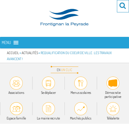
Aller
Re
R
au
po
contenu
:
principal
FRONTIGNAN LA PEYRADE
Bienvenue sur le site de la commune de Frontignan la Peyrade
MENU
ACCUEIL
»
ACTUALITÉS
»
REQUALIFICATION DU COEUR DE VILLE : LES TRAVAUX
AVANCENT !
EN
UN
CLIC
Associations
Se déplacer
Menus scolaires
Démocratie
participative
Espace famille
La mairie recrute
Marchés publics
Téléalerte