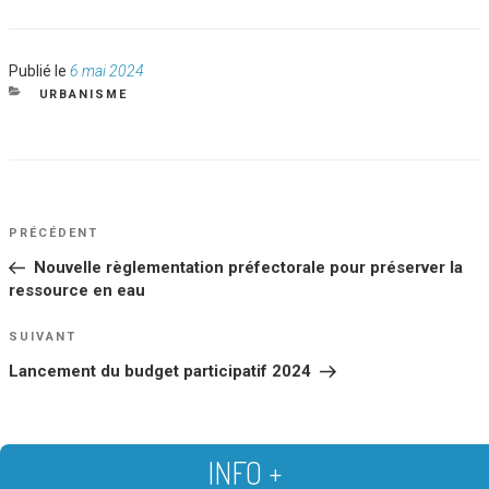
Publié
Publié le
6 mai 2024
le
CATÉGORIES
URBANISME
NAVIGATION
Article
PRÉCÉDENT
DE
précédent
Nouvelle règlementation préfectorale pour préserver la
L’ARTICLE
ressource en eau
Article
SUIVANT
suivant
Lancement du budget participatif 2024
INFO +