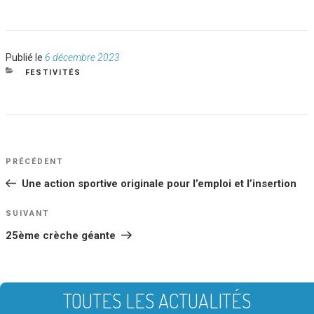
Publié
Publié le
6 décembre 2023
le
CATÉGORIES
FESTIVITÉS
NAVIGATION
Article
PRÉCÉDENT
DE
précédent
Une action sportive originale pour l’emploi et l’insertion
L’ARTICLE
Article
SUIVANT
suivant
25ème crèche géante
TOUTES LES ACTUALITÉS