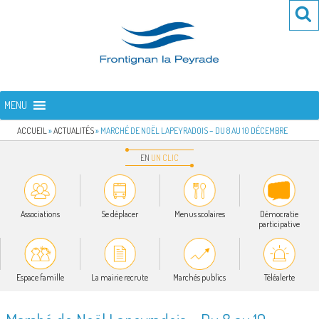
Aller
Re
R
au
po
contenu
:
principal
FRONTIGNAN LA PEYRADE
Bienvenue sur le site de la commune de Frontignan la Peyrade
MENU
ACCUEIL
»
ACTUALITÉS
»
MARCHÉ DE NOËL LAPEYRADOIS – DU 8 AU 10 DÉCEMBRE
EN
UN
CLIC
Associations
Se déplacer
Menus scolaires
Démocratie
participative
Espace famille
La mairie recrute
Marchés publics
Téléalerte