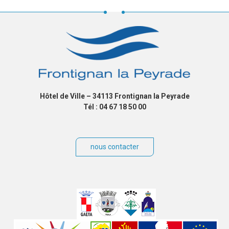
Hôtel de Ville – 34113 Frontignan la Peyrade
Tél : 04 67 18 50 00
nous contacter
Villes
jumelées
Sites