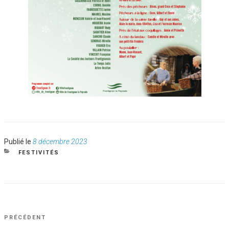
Publié
Publié le
8 décembre 2023
le
CATÉGORIES
FESTIVITÉS
NAVIGATION
Article
PRÉCÉDENT
DE
précédent