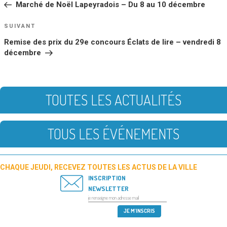
Marché de Noël Lapeyradois – Du 8 au 10 décembre
L’ARTICLE
Article
SUIVANT
suivant
Remise des prix du 29e concours Éclats de lire – vendredi 8
décembre
TOUTES LES ACTUALITÉS
TOUS LES ÉVÉNEMENTS
CHAQUE JEUDI, RECEVEZ TOUTES LES ACTUS DE LA VILLE
INSCRIPTION
NEWSLETTER