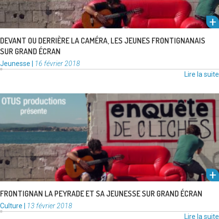
DEVANT OU DERRIÈRE LA CAMÉRA, LES JEUNES FRONTIGNANAIS
SUR GRAND ÉCRAN
Catégories
Publié
Jeunesse
|
16 février 2018
:
le
Lire la suite
Le film « Luna » d’Elsa Diringer avec Laëtitia Clément, tourné en partie à
Frontignan sera présenté en avant-première, ce jeudi 22 …
Lire la suite
FRONTIGNAN LA PEYRADE ET SA JEUNESSE SUR GRAND ÉCRAN
Catégories
Publié
Culture
|
13 février 2018
:
le
Lire la suite