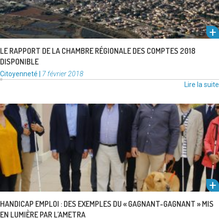
LE RAPPORT DE LA CHAMBRE RÉGIONALE DES COMPTES 2018
DISPONIBLE
Catégories
Publié
Citoyenneté
|
7 février 2018
:
le
Lire la suite
Déficient visuel depuis l’âge de 9 ans, Julien Taurines a intégré les
services de la Ville de Frontignan la Peyrade …
Lire la suite
HANDICAP EMPLOI : DES EXEMPLES DU « GAGNANT-GAGNANT » MIS
EN LUMIÈRE PAR L’AMETRA