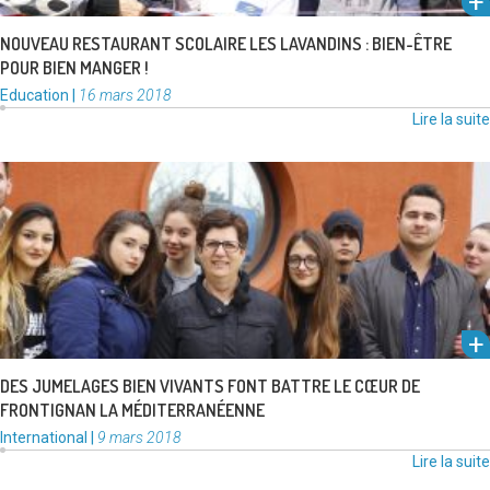
NOUVEAU RESTAURANT SCOLAIRE LES LAVANDINS : BIEN-ÊTRE
POUR BIEN MANGER !
Catégories
Publié
Education
|
16 mars 2018
:
le
Lire la suite
Bien plus qu’une signature officielle entre maires ou le nom d’une ville
sur un panneau, les jumelages avec Gaeta (Italie), …
Lire la suite
DES JUMELAGES BIEN VIVANTS FONT BATTRE LE CŒUR DE
FRONTIGNAN LA MÉDITERRANÉENNE
Catégories
Publié
International
|
9 mars 2018
:
le
Lire la suite