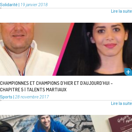
Catégories
Publié
Solidarité
|
19 janvier 2018
:
le
Lire la suite
Rendez-vous immanquable de Fin d’année en fête, la 22e soirée des
Talents sportifs, aux couleurs des JO 2024 à Paris, …
Lire la suite
CHAMPIONNES ET CHAMPIONS D’HIER ET D’AUJOURD’HUI –
CHAPITRE 5 | TALENTS MARTIAUX
Catégories
Publié
Sports
|
28 novembre 2017
:
le
Lire la suite
En cette fin d’année, les jeunes frontignanais sont sollicités par la Ville
pour aborder des questions de société qui nous …
Lire la suite