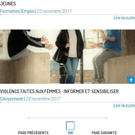
JEUNES
Catégories
Publié
Formation/Emploi
|
23 novembre 2017
:
le
Lire la suite
Signataire de la charte Européenne pour l’égalité des femmes et des
hommes, la Ville de Frontignan la Peyrade participera activement …
Lire la suite
VIOLENCE FAITES AUX FEMMES : INFORMER ET SENSIBILISER
Catégories
Publié
Citoyenneté
|
22 novembre 2017
:
le
Lire la suite
PAGINATION
Page
DES
PAGE PRÉCÉDENTE
196
PAGE SUIVANTE