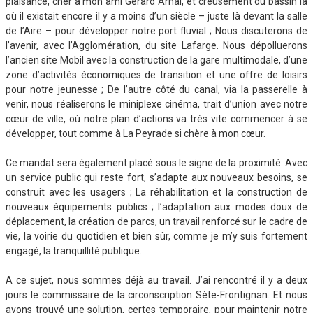
plaisance, cher à mon ami Gérard Arnal, et creusement du bassin là
où il existait encore il y a moins d’un siècle – juste là devant la salle
de l’Aire – pour développer notre port fluvial ; Nous discuterons de
l’avenir, avec l’Agglomération, du site Lafarge. Nous dépolluerons
l’ancien site Mobil avec la construction de la gare multimodale, d’une
zone d’activités économiques de transition et une offre de loisirs
pour notre jeunesse ; De l’autre côté du canal, via la passerelle à
venir, nous réaliserons le miniplexe cinéma, trait d’union avec notre
cœur de ville, où notre plan d’actions va très vite commencer à se
développer, tout comme à La Peyrade si chère à mon cœur.
Ce mandat sera également placé sous le signe de la proximité. Avec
un service public qui reste fort, s’adapte aux nouveaux besoins, se
construit avec les usagers ; La réhabilitation et la construction de
nouveaux équipements publics ; l’adaptation aux modes doux de
déplacement, la création de parcs, un travail renforcé sur le cadre de
vie, la voirie du quotidien et bien sûr, comme je m’y suis fortement
engagé, la tranquillité publique.
A ce sujet, nous sommes déjà au travail. J’ai rencontré il y a deux
jours le commissaire de la circonscription Sète-Frontignan. Et nous
avons trouvé une solution, certes temporaire, pour maintenir notre