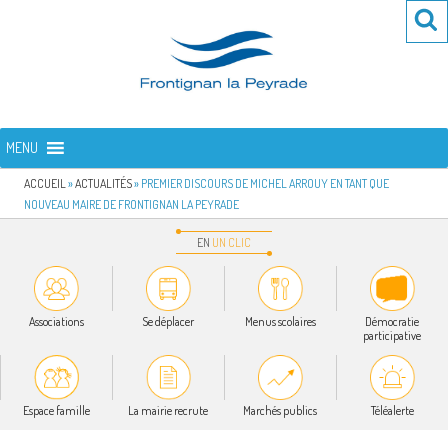
Aller
Re
R
au
po
contenu
:
principal
FRONTIGNAN LA PEYRADE
Bienvenue sur le site de la commune de Frontignan la Peyrade
MENU
ACCUEIL
»
ACTUALITÉS
»
PREMIER DISCOURS DE MICHEL ARROUY EN TANT QUE
NOUVEAU MAIRE DE FRONTIGNAN LA PEYRADE
EN
UN
CLIC
Associations
Se déplacer
Menus scolaires
Démocratie
participative
Espace famille
La mairie recrute
Marchés publics
Téléalerte