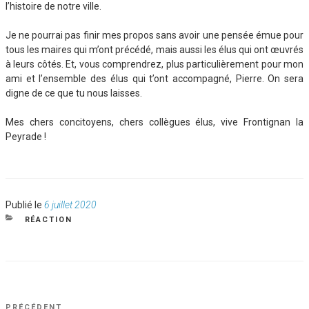
l’histoire de notre ville.
Je ne pourrai pas finir mes propos sans avoir une pensée émue pour
tous les maires qui m’ont précédé, mais aussi les élus qui ont œuvrés
à leurs côtés. Et, vous comprendrez, plus particulièrement pour mon
ami et l’ensemble des élus qui t’ont accompagné, Pierre. On sera
digne de ce que tu nous laisses.
Mes chers concitoyens, chers collègues élus, vive Frontignan la
Peyrade !
Publié
Publié le
6 juillet 2020
le
CATÉGORIES
RÉACTION
NAVIGATION
Article
PRÉCÉDENT