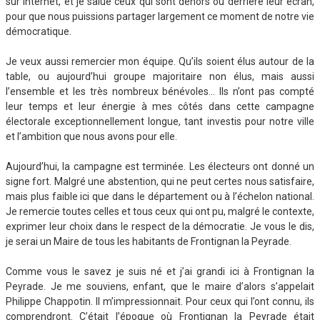
sur Internet, et je salue ceux qui sont dehors ou derrière leur écran,
pour que nous puissions partager largement ce moment de notre vie
démocratique.
Je veux aussi remercier mon équipe. Qu’ils soient élus autour de la
table, ou aujourd’hui groupe majoritaire non élus, mais aussi
l’ensemble et les très nombreux bénévoles… Ils n’ont pas compté
leur temps et leur énergie à mes côtés dans cette campagne
électorale exceptionnellement longue, tant investis pour notre ville
et l’ambition que nous avons pour elle.
Aujourd’hui, la campagne est terminée. Les électeurs ont donné un
signe fort. Malgré une abstention, qui ne peut certes nous satisfaire,
mais plus faible ici que dans le département ou à l’échelon national.
Je remercie toutes celles et tous ceux qui ont pu, malgré le contexte,
exprimer leur choix dans le respect de la démocratie. Je vous le dis,
je serai un Maire de tous les habitants de Frontignan la Peyrade.
Comme vous le savez je suis né et j’ai grandi ici à Frontignan la
Peyrade. Je me souviens, enfant, que le maire d’alors s’appelait
Philippe Chappotin. Il m’impressionnait. Pour ceux qui l’ont connu, ils
comprendront. C’était l’époque où Frontignan la Peyrade était