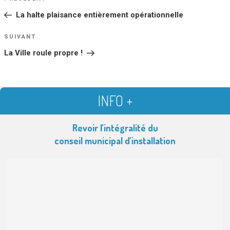
DE
précédent
La halte plaisance entièrement opérationnelle
L’ARTICLE
Article
SUIVANT
suivant
La Ville roule propre !
INFO +
Revoir l’intégralité du
conseil municipal d’installation