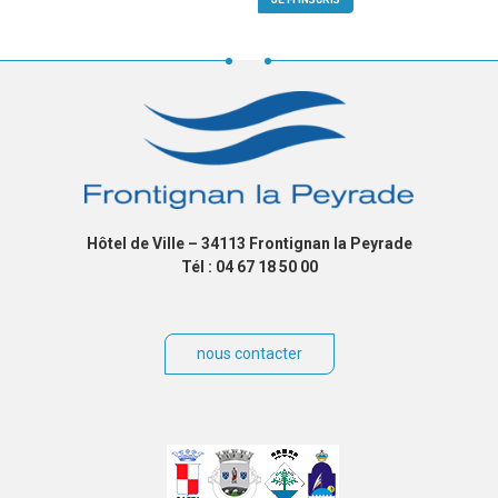
Hôtel de Ville – 34113 Frontignan la Peyrade
Tél : 04 67 18 50 00
nous contacter
Villes
jumelées