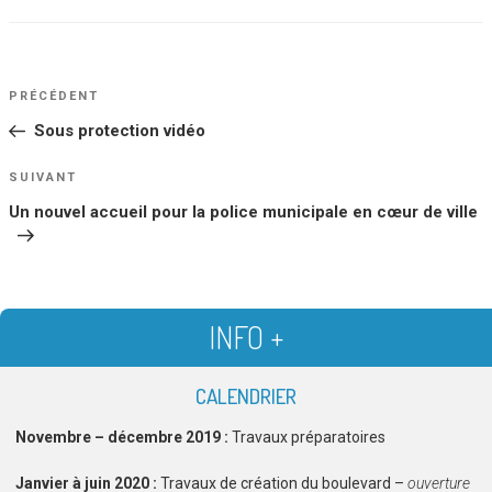
NAVIGATION
Article
PRÉCÉDENT
DE
précédent
Sous protection vidéo
L’ARTICLE
Article
SUIVANT
suivant
Un nouvel accueil pour la police municipale en cœur de ville
INFO +
CALENDRIER
Novembre – décembre 2019 :
Travaux préparatoires
Janvier à juin 2020 :
Travaux de création du boulevard –
ouverture