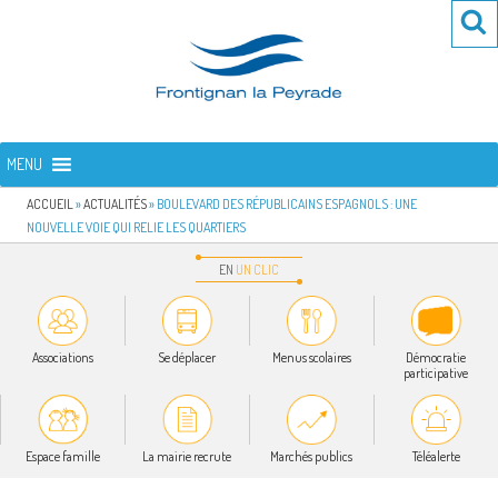
Aller
Re
R
au
po
contenu
:
principal
FRONTIGNAN LA PEYRADE
Bienvenue sur le site de la commune de Frontignan la Peyrade
MENU
ACCUEIL
»
ACTUALITÉS
»
BOULEVARD DES RÉPUBLICAINS ESPAGNOLS : UNE
NOUVELLE VOIE QUI RELIE LES QUARTIERS
EN
UN
CLIC
Associations
Se déplacer
Menus scolaires
Démocratie
participative
Espace famille
La mairie recrute
Marchés publics
Téléalerte