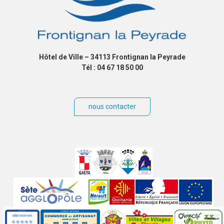
Hôtel de Ville – 34113 Frontignan la Peyrade
Tél : 04 67 18 50 00
nous contacter
Villes
jumelées
Sites
partenaires
Labels