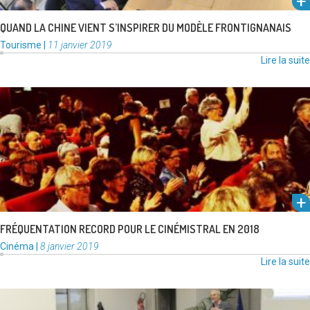
QUAND LA CHINE VIENT S’INSPIRER DU MODÈLE FRONTIGNANAIS
Catégories
Publié
Tourisme
|
11 janvier 2019
:
le
Lire la suite
Dans un contexte national mitigé, le CinéMistral tire son épingle du jeu
et signe en 2018 un record de fréquentation …
Lire la suite
FRÉQUENTATION RECORD POUR LE CINÉMISTRAL EN 2018
Catégories
Publié
Cinéma
|
8 janvier 2019
:
le
Lire la suite
Alors que la réunion publique du 10 décembre dernier levait le voile sur