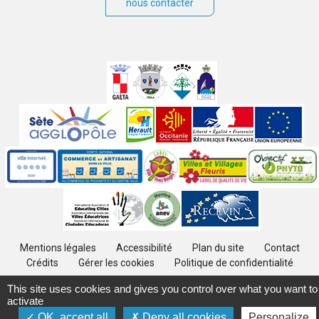
nous contacter
Villes
jumelées
Sites
partenaires
Labels
Autres
Mentions légales
Accessibilité
Plan du site
Contact
Crédits
Gérer les cookies
Politique de confidentialité
This site uses cookies and gives you control over what you want to
activate
OK, accept all
Deny all cookies
Personalize