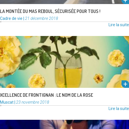
LA MONTÉE DU MAS REBOUL, SÉCURISÉE POUR TOUS !
Catégories
Publié
Cadre de vie
|
21 décembre 2018
:
le
Lire la suite
Alors que la période est propice aux plantations de rosiers, la Ville de
Frontignan la Peyrade met en valeur cette …
Lire la suite
XCELLENCE DE FRONTIGNAN : LE NOM DE LA ROSE
Catégories
Publié
Muscat
|
23 novembre 2018
:
le
Lire la suite
À l’invitation du Comité de jumelage Frontignan la Peyrade / Gaeta, la
salle de l’Aire accueille ce dimanche 18 novembre …