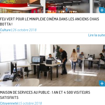
FEU VERT POUR LE MINIPLEXE CINÉMA DANS LES ANCIENS CHAIS
BOTTA !
Catégories
Publié
Culture
|
26 octobre 2018
:
le
Lire la suite
Inaugurée le 14 octobre 2017, la MSAP de Frontignan la Peyrade ne
désemplit pas. Avec près de 4 500 visiteurs en …
Lire la suite
MAISON DE SERVICES AU PUBLIC : 1 AN ET 4 500 VISITEURS
SATISFAITS
Catégories
Publié
Citoyenneté
|
5 octobre 2018