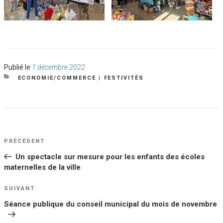
Publié
Publié le
1 décembre 2022
le
CATÉGORIES
ECONOMIE/COMMERCE
|
FESTIVITÉS
NAVIGATION
Article
PRÉCÉDENT
DE
précédent
Un spectacle sur mesure pour les enfants des écoles
L’ARTICLE
maternelles de la ville
Article
SUIVANT
suivant
Séance publique du conseil municipal du mois de novembre