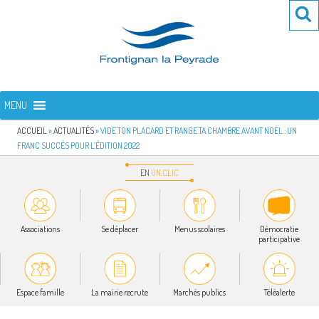
Aller
Re
R
au
po
contenu
:
principal
FRONTIGNAN LA PEYRADE
Bienvenue sur le site de la commune de Frontignan la Peyrade
MENU
ACCUEIL
»
ACTUALITÉS
»
VIDE TON PLACARD ET RANGE TA CHAMBRE AVANT NOËL : UN
FRANC SUCCÈS POUR L’ÉDITION 2022
EN
UN
CLIC
Associations
Se déplacer
Menus scolaires
Démocratie
participative
Espace famille
La mairie recrute
Marchés publics
Téléalerte