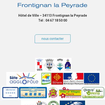
Hôtel de Ville – 34113 Frontignan la Peyrade
Tél : 04 67 18 50 00
nous contacter
Villes
jumelées
Sites
partenaires
Labels
Autres