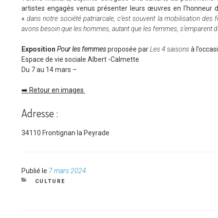
artistes engagés venus présenter leurs œuvres en l’honneur d
«
dans notre société patriarcale, c’est souvent la mobilisation de
avons besoin que les hommes, autant que les femmes, s’emparent du 
Exposition
Pour les femmes
proposée par
Les 4 saisons
à l’occas
Espace de vie sociale Albert -Calmette
Du 7 au 14 mars –
➡️ Retour en images
Adresse :
34110 Frontignan la Peyrade
Publié
Publié le
7 mars 2024
le
CATÉGORIES
CULTURE