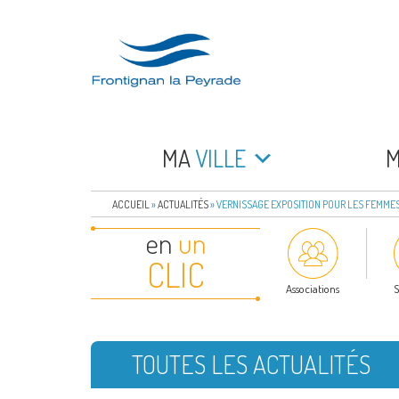
Aller
au
contenu
principal
FRONTIGNAN LA 
Bienvenue sur le site de la commune de Frontign
MA
VILLE
ACCUEIL
»
ACTUALITÉS
»
VERNISSAGE EXPOSITION POUR LES FEMME
en
un
CLIC
Associations
S
TOUTES LES ACTUALITÉS