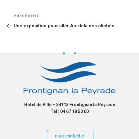
NAVIGATION
Article
PRÉCÉDENT
DE
précédent
Une exposition pour aller Au-delà des clichés
L’ARTICLE
Hôtel de Ville – 34113 Frontignan la Peyrade
Tél : 04 67 18 50 00
nous contacter