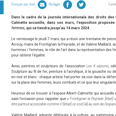
Facebook
Twitter
Envoyer par mail
Partager
Cont
Dans le cadre de la journée internationale des droits des
Calmette accueille, dans ses murs, l’exposition proposée
femmes
, qui se tiendra jusqu’au 14 mars 2024.
Le vernissage le jeudi 7 mars, qui a réuni une trentaine de pers
Arrouy, maire de Frontignan la Peyrade, et de Valérie Maillard, ad
hommes / femmes, le rôle de l’art dans la représentation des f
pour obtenir l’égalité.
Ainsi, peintres et sculpteurs de l’association
Les 4 saisons
, cé
Sculpture au fil de fer, peinture à l’acrylique, à la gouache o
en noir et blanc : chaque artiste fait porter sa voix dans la déf
sur la place des femmes, leurs combats et ce que leur singularité
Heureux de se trouver à l’espace Albert-Calmette qui accueille s
saisi l’occasion pour rappeler que «
Frontignan la Peyrade [était] un
être partout accessible comme il l’[était] ce soir[-là] au sein de l’espa
Valérie Maillard, adjointe déléguée à la culture, au patrimoine