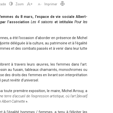
Imprimer
raste
Zoom
Imprimer
 femmes du 8 mars, l’espace de vie sociale Albert-
 par l’association
Les 4 saisons
et intitulée
Pour les
onnes, a été l’occasion d’aborder en présence de Michel
jointe déléguée à la culture, au patrimoine et à l’égalité
emmes et des combats passés et à venir dans leur lutte
lèbrent à travers leurs œuvres, les femmes dans l’art.
u dessin au fusain, tableaux chamarrés, monochromes ou
ense des droits des femmes en livrant son interprétation
 peut revêtir d’universel.
a toute première exposition, le maire, Michel Arrouy, a
e terre d’accueil de l’expression artistique, où l’art [devait]
ce Albert-Calmette
».
 et à l’égalité hommes / femmes, a tenu à féliciter les