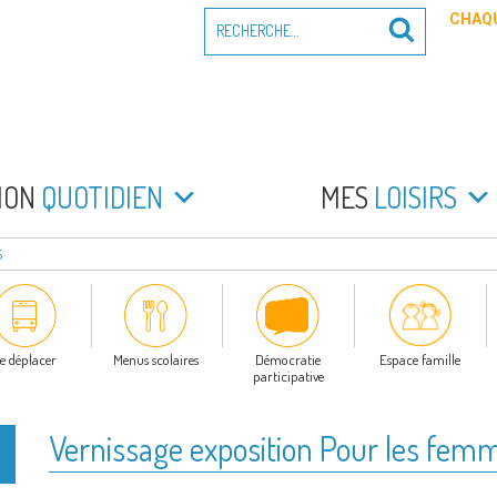
Recherche
CHAQU
Recherche
pour
:
PEYRADE
an la Peyrade
MON
QUOTIDIEN
MES
LOISIRS
S
e déplacer
Menus scolaires
Démocratie
Espace famille
participative
Vernissage exposition Pour les fem