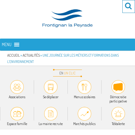
Aller
Re
R
au
po
contenu
:
principal
FRONTIGNAN LA PEYRADE
Bienvenue sur le site de la commune de Frontignan la Peyrade
MENU
ACCUEIL
»
ACTUALITÉS
»
UNE JOURNÉE SUR LES MÉTIERS ET FORMATIONS DANS
L’ENVIRONNEMENT
EN
UN
CLIC
Associations
Se déplacer
Menus scolaires
Démocratie
participative
Espace famille
La mairie recrute
Marchés publics
Téléalerte