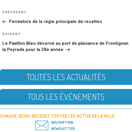
NAVIGATION
Article
PRÉCÉDENT
DE
précédent
Fermeture de la régie principale de recettes
L’ARTICLE
Article
SUIVANT
suivant
Le Pavillon Bleu décerné au port de plaisance de Frontignan
la Peyrade pour la 28e année
TOUTES LES ACTUALITÉS
TOUS LES ÉVÉNEMENTS
CHAQUE JEUDI, RECEVEZ TOUTES LES ACTUS DE LA VILLE
INSCRIPTION
NEWSLETTER