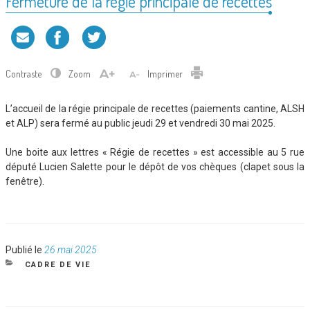
Fermeture de la régie principale de recettes
Contraste
Zoom
Imprimer
L’accueil de la régie principale de recettes (paiements cantine, ALSH
et ALP) sera fermé au public jeudi 29 et vendredi 30 mai 2025.
Une boite aux lettres « Régie de recettes » est accessible au 5 rue
député Lucien Salette pour le dépôt de vos chèques (clapet sous la
fenêtre).
Publié
Publié le
26 mai 2025
le
CATÉGORIES
CADRE DE VIE