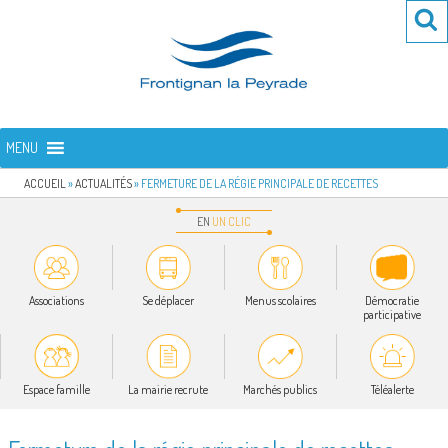
Aller
Re
R
au
po
contenu
:
principal
FRONTIGNAN LA PEYRADE
Bienvenue sur le site de la commune de Frontignan la Peyrade
MENU
ACCUEIL
»
ACTUALITÉS
»
FERMETURE DE LA RÉGIE PRINCIPALE DE RECETTES
EN
UN
CLIC
Associations
Se déplacer
Menus scolaires
Démocratie
participative
Espace famille
La mairie recrute
Marchés publics
Téléalerte