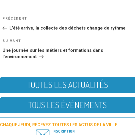
NAVIGATION
Article
PRÉCÉDENT
DE
précédent
L’été arrive, la collecte des déchets change de rythme
L’ARTICLE
Article
SUIVANT
suivant
Une journée sur les métiers et formations dans
l’environnement
TOUTES LES ACTUALITÉS
TOUS LES ÉVÉNEMENTS
CHAQUE JEUDI, RECEVEZ TOUTES LES ACTUS DE LA VILLE
INSCRIPTION