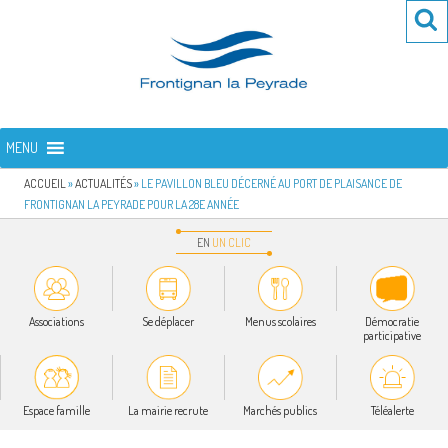
Aller
Re
R
au
po
contenu
:
principal
FRONTIGNAN LA PEYRADE
Bienvenue sur le site de la commune de Frontignan la Peyrade
MENU
ACCUEIL
»
ACTUALITÉS
»
LE PAVILLON BLEU DÉCERNÉ AU PORT DE PLAISANCE DE
FRONTIGNAN LA PEYRADE POUR LA 28E ANNÉE
EN
UN
CLIC
Associations
Se déplacer
Menus scolaires
Démocratie
participative
Espace famille
La mairie recrute
Marchés publics
Téléalerte