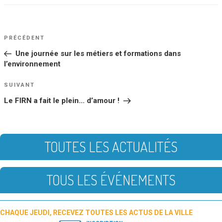
NAVIGATION
Article
PRÉCÉDENT
DE
précédent
Une journée sur les métiers et formations dans
L’ARTICLE
l’environnement
Article
SUIVANT
suivant
Le FIRN a fait le plein… d’amour !
TOUTES LES ACTUALITÉS
TOUS LES ÉVÉNEMENTS
CHAQUE JEUDI, RECEVEZ TOUTES LES ACTUS DE LA VILLE