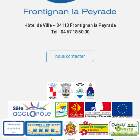
Hôtel de Ville – 34113 Frontignan la Peyrade
Tél : 04 67 18 50 00
nous contacter
Villes
jumelées
Sites
partenaires
Labels