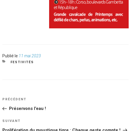
Publié
Publié le
11 mai 2023
le
CATÉGORIES
FESTIVITÉS
NAVIGATION
Article
PRÉCÉDENT
DE
précédent
Préservons l’eau !
L’ARTICLE
Article
SUIVANT
suivant
Prolifération du moustique tigre : Chaque geste compte !