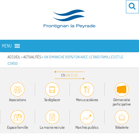
Aller
Re
R
au
po
contenu
:
principal
FRONTIGNAN LA PEYRADE
Bienvenue sur le site de la commune de Frontignan la Peyrade
MENU
ACCUEIL
»
ACTUALITÉS
»
UN DIMANCHE 100% FUN AVEC LE RAID FAMILLES ET LE
CORSO
EN
UN
CLIC
Associations
Se déplacer
Menus scolaires
Démocratie
participative
Espace famille
La mairie recrute
Marchés publics
Téléalerte