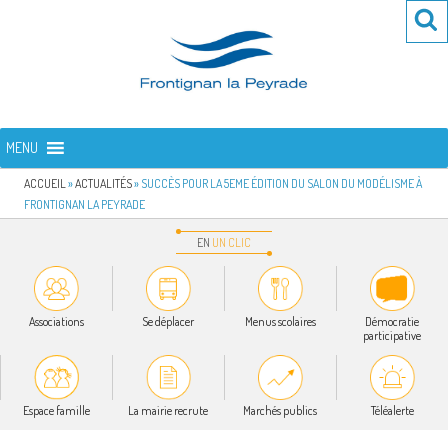
Aller
Re
R
au
po
contenu
:
principal
FRONTIGNAN LA PEYRADE
Bienvenue sur le site de la commune de Frontignan la Peyrade
MENU
ACCUEIL
»
ACTUALITÉS
»
SUCCÈS POUR LA 5EME ÉDITION DU SALON DU MODÉLISME À
FRONTIGNAN LA PEYRADE
EN
UN
CLIC
Associations
Se déplacer
Menus scolaires
Démocratie
participative
Espace famille
La mairie recrute
Marchés publics
Téléalerte