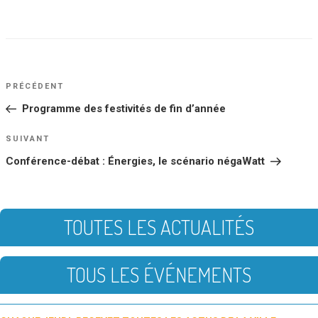
NAVIGATION
Article
PRÉCÉDENT
DE
précédent
Programme des festivités de fin d’année
L’ARTICLE
Article
SUIVANT
suivant
Conférence-débat : Énergies, le scénario négaWatt
TOUTES LES ACTUALITÉS
TOUS LES ÉVÉNEMENTS