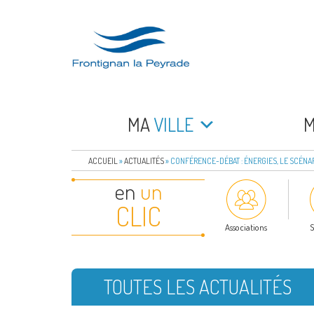
Aller
au
contenu
principal
FRONTIGNAN LA 
Bienvenue sur le site de la commune de Frontign
MA
VILLE
ACCUEIL
»
ACTUALITÉS
»
CONFÉRENCE-DÉBAT : ÉNERGIES, LE SCÉNA
en
un
CLIC
Associations
S
TOUTES LES ACTUALITÉS