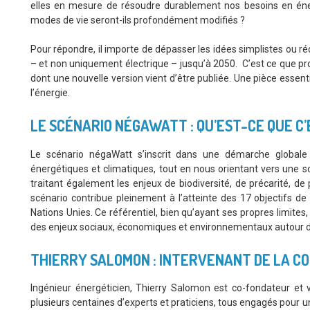
elles en mesure de résoudre durablement nos besoins en éner
modes de vie seront-ils profondément modifiés ?
Pour répondre, il importe de dépasser les idées simplistes ou réd
– et non uniquement électrique – jusqu’à 2050. C’est ce que p
dont une nouvelle version vient d’être publiée. Une pièce essenti
l’énergie.
LE SCÉNARIO NÉGAWATT : QU’EST-CE QUE C’
Le scénario négaWatt s’inscrit dans une démarche globale d
énergétiques et climatiques, tout en nous orientant vers une soc
traitant également les enjeux de biodiversité, de précarité, de 
scénario contribue pleinement à l’atteinte des 17 objectifs d
Nations Unies. Ce référentiel, bien qu’ayant ses propres limites,
des enjeux sociaux, économiques et environnementaux autour de
THIERRY SALOMON : I
NTERVENANT DE LA C
Ingénieur énergéticien, Thierry Salomon est co-fondateur et 
plusieurs centaines d’experts et praticiens, tous engagés pour un 