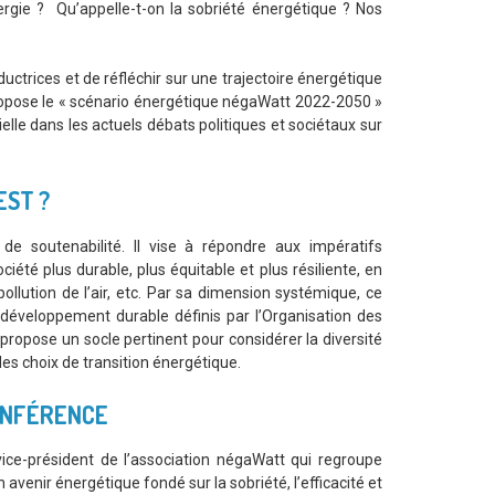
gie ? Qu’appelle-t-on la sobriété énergétique ? Nos
uctrices et de réfléchir sur une trajectoire énergétique
ropose le « scénario énergétique négaWatt 2022-2050 »
elle dans les actuels débats politiques et sociétaux sur
EST ?
e soutenabilité. Il vise à répondre aux impératifs
iété plus durable, plus équitable et plus résiliente, en
pollution de l’air, etc. Par sa dimension systémique, ce
e développement durable définis par l’Organisation des
 propose un socle pertinent pour considérer la diversité
s choix de transition énergétique.
ONFÉRENCE
vice-président de l’association négaWatt qui regroupe
avenir énergétique fondé sur la sobriété, l’efficacité et