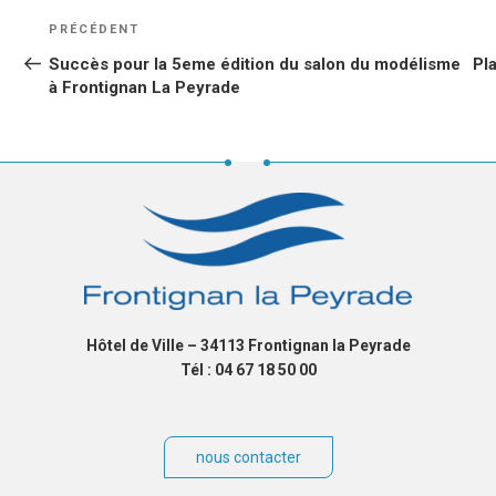
NAVIGATION
Article
PRÉCÉDENT
DE
précédent
Succès pour la 5eme édition du salon du modélisme
Pla
L’ARTICLE
à Frontignan La Peyrade
Hôtel de Ville – 34113 Frontignan la Peyrade
Tél : 04 67 18 50 00
nous contacter