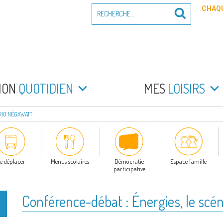
Recherche
CHAQU
Recherche
pour
:
PEYRADE
an la Peyrade
MON
QUOTIDIEN
MES
LOISIRS
RIO NÉGAWATT
e déplacer
Menus scolaires
Démocratie
Espace famille
participative
Conférence-débat : Énergies, le scé