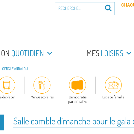
Recherche
CHAQU
Recherche
pour
:
PEYRADE
an la Peyrade
MON
QUOTIDIEN
MES
LOISIRS
U CERCLE ANDALOU !
e déplacer
Menus scolaires
Démocratie
Espace famille
participative
Salle comble dimanche pour le gala 