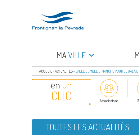
Aller
au
contenu
principal
FRONTIGNAN LA 
Bienvenue sur le site de la commune de Frontign
MA
VILLE
ACCUEIL
»
ACTUALITÉS
»
SALLE COMBLE DIMANCHE POUR LE GALA D
en
un
CLIC
Associations
S
TOUTES LES ACTUALITÉS