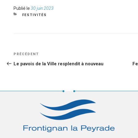
Publié
Publié le
30 juin 2023
le
CATÉGORIES
FESTIVITÉS
NAVIGATION
Article
PRÉCÉDENT
DE
précédent
Le pavois de la Ville resplendit à nouveau
Fe
L’ARTICLE