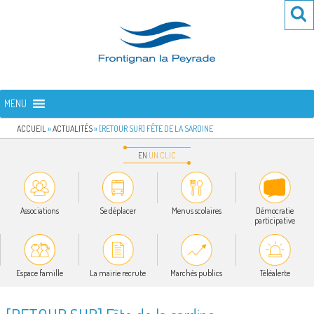
Aller
Re
R
au
po
contenu
:
principal
FRONTIGNAN LA PEYRADE
Bienvenue sur le site de la commune de Frontignan la Peyrade
MENU
ACCUEIL
»
ACTUALITÉS
»
[RETOUR SUR] FÊTE DE LA SARDINE
EN
UN
CLIC
Associations
Se déplacer
Menus scolaires
Démocratie
participative
Espace famille
La mairie recrute
Marchés publics
Téléalerte