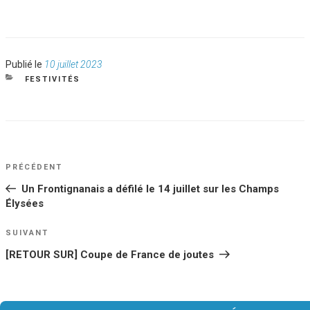
Publié
Publié le
10 juillet 2023
le
CATÉGORIES
FESTIVITÉS
NAVIGATION
Article
PRÉCÉDENT
DE
précédent
Un Frontignanais a défilé le 14 juillet sur les Champs
L’ARTICLE
Élysées
Article
SUIVANT
suivant
[RETOUR SUR] Coupe de France de joutes