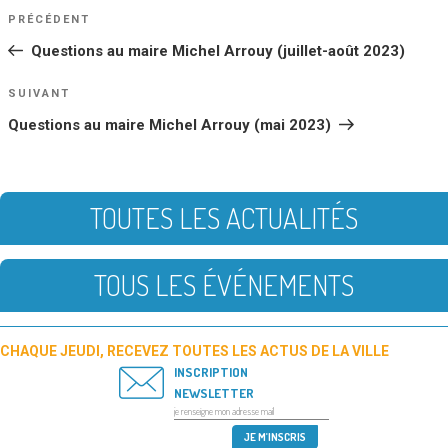
NAVIGATION
Article
PRÉCÉDENT
DE
précédent
Questions au maire Michel Arrouy (juillet-août 2023)
L’ARTICLE
Article
SUIVANT
suivant
Questions au maire Michel Arrouy (mai 2023)
TOUTES LES ACTUALITÉS
TOUS LES ÉVÉNEMENTS
CHAQUE JEUDI, RECEVEZ TOUTES LES ACTUS DE LA VILLE
INSCRIPTION
NEWSLETTER