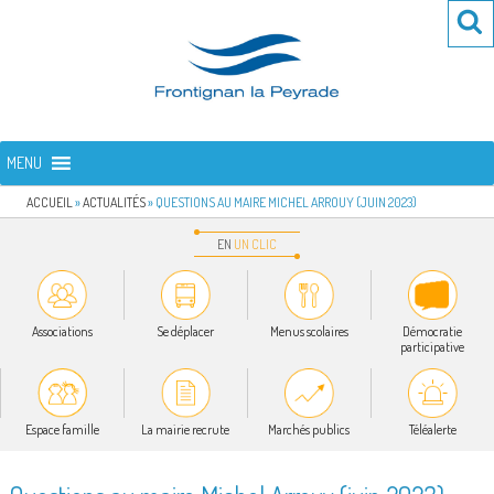
Aller
Re
R
au
po
contenu
:
principal
FRONTIGNAN LA PEYRADE
Bienvenue sur le site de la commune de Frontignan la Peyrade
MENU
ACCUEIL
»
ACTUALITÉS
»
QUESTIONS AU MAIRE MICHEL ARROUY (JUIN 2023)
EN
UN
CLIC
Associations
Se déplacer
Menus scolaires
Démocratie
participative
Espace famille
La mairie recrute
Marchés publics
Téléalerte