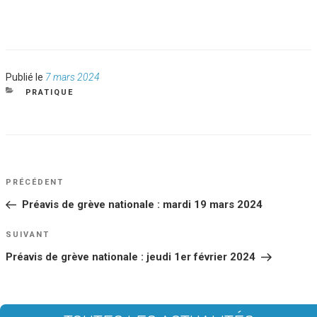
Publié
Publié le
7 mars 2024
le
CATÉGORIES
PRATIQUE
NAVIGATION
Article
PRÉCÉDENT
DE
précédent
Préavis de grève nationale : mardi 19 mars 2024
L’ARTICLE
Article
SUIVANT
suivant
Préavis de grève nationale : jeudi 1er février 2024