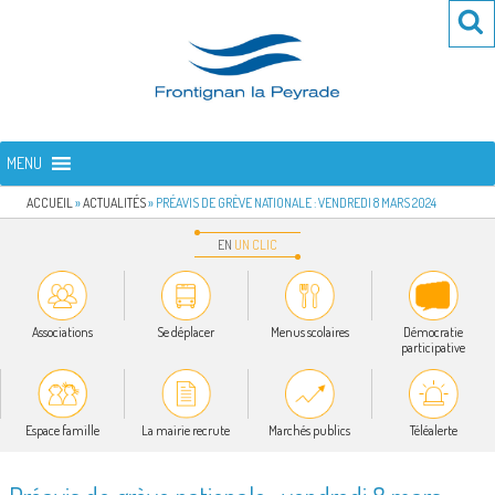
Aller
Re
R
au
po
contenu
:
principal
FRONTIGNAN LA PEYRADE
Bienvenue sur le site de la commune de Frontignan la Peyrade
MENU
ACCUEIL
»
ACTUALITÉS
»
PRÉAVIS DE GRÈVE NATIONALE : VENDREDI 8 MARS 2024
EN
UN
CLIC
Associations
Se déplacer
Menus scolaires
Démocratie
participative
Espace famille
La mairie recrute
Marchés publics
Téléalerte