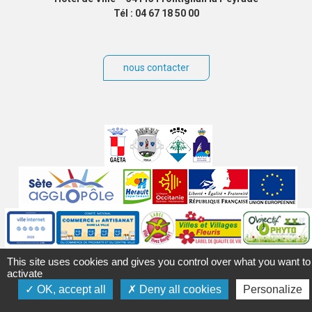
Tél : 04 67 18 50 00
nous contacter
Villes
jumelées
Sites
partenaires
Labels
Autres
This site uses cookies and gives you control over what you want to
activate
OK, accept all
Deny all cookies
Personalize
Mentions légales
Accessibilité
Plan du site
Contact