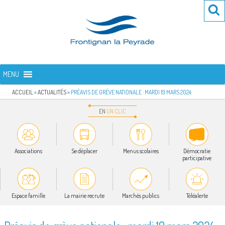
Aller
Re
R
au
po
contenu
:
principal
FRONTIGNAN LA PEYRADE
Bienvenue sur le site de la commune de Frontignan la Peyrade
MENU
ACCUEIL
»
ACTUALITÉS
»
PRÉAVIS DE GRÈVE NATIONALE : MARDI 19 MARS 2024
EN
UN
CLIC
Associations
Se déplacer
Menus scolaires
Démocratie
participative
Espace famille
La mairie recrute
Marchés publics
Téléalerte