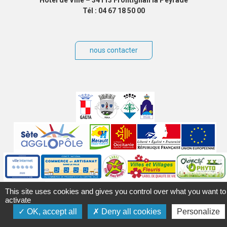
Tél : 04 67 18 50 00
nous contacter
Villes
jumelées
Sites
partenaires
Labels
Autres
This site uses cookies and gives you control over what you want to
activate
OK, accept all
Deny all cookies
Personalize
Mentions légales
Accessibilité
Plan du site
Contact