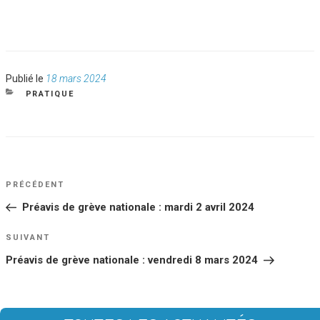
Publié
Publié le
18 mars 2024
le
CATÉGORIES
PRATIQUE
NAVIGATION
Article
PRÉCÉDENT
DE
précédent
Préavis de grève nationale : mardi 2 avril 2024
L’ARTICLE
Article
SUIVANT
suivant
Préavis de grève nationale : vendredi 8 mars 2024