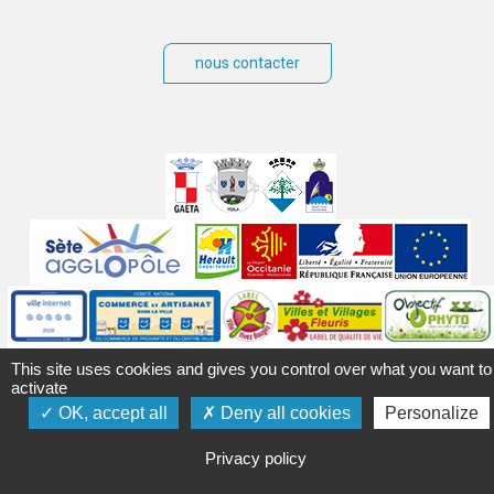
nous contacter
Villes
jumelées
Sites
partenaires
Labels
Autres
This site uses cookies and gives you control over what you want to
activate
OK, accept all
Deny all cookies
Personalize
Mentions légales
Accessibilité
Plan du site
Contact
Privacy policy
Crédits
Gérer les cookies
Politique de confidentialité