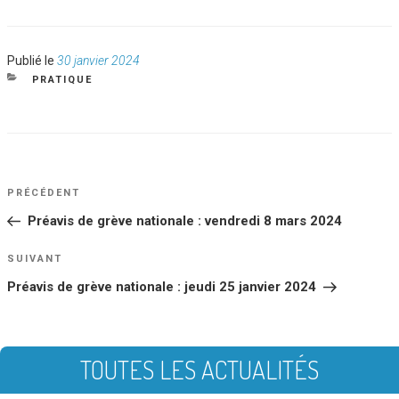
Publié
Publié le
30 janvier 2024
le
CATÉGORIES
PRATIQUE
NAVIGATION
Article
PRÉCÉDENT
DE
précédent
Préavis de grève nationale : vendredi 8 mars 2024
L’ARTICLE
Article
SUIVANT
suivant
Préavis de grève nationale : jeudi 25 janvier 2024
TOUTES LES ACTUALITÉS